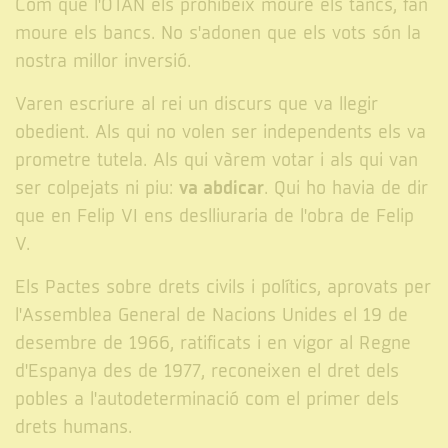
Com que l'OTAN els prohibeix moure els tancs, fan
moure els bancs. No s'adonen que els vots són la
nostra millor inversió.
Varen escriure al rei un discurs que va llegir
obedient. Als qui no volen ser independents els va
prometre tutela. Als qui vàrem votar i als qui van
va abdicar
ser colpejats ni piu:
. Qui ho havia de dir
que en Felip VI ens deslliuraria de l'obra de Felip
V.
Els Pactes sobre drets civils i polítics, aprovats per
l'Assemblea General de Nacions Unides el 19 de
desembre de 1966, ratificats i en vigor al Regne
d'Espanya des de 1977, reconeixen el dret dels
pobles a l'autodeterminació com el primer dels
drets humans.