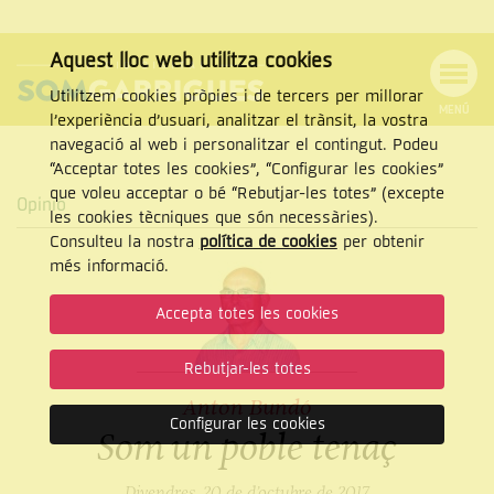
Aquest lloc web utilitza cookies
Utilitzem cookies pròpies i de tercers per millorar
MENÚ
l’experiència d’usuari, analitzar el trànsit, la vostra
MENÚ
Cercar
navegació al web i personalitzar el contingut. Podeu
DE
NAVEGACIÓ
Tanca
“Acceptar totes les cookies”, “Configurar les cookies”
que voleu acceptar o bé “Rebutjar-les totes” (excepte
Opinió
les cookies tècniques que són necessàries).
Consulteu la nostra
política de cookies
per obtenir
CERCAR
més informació.
Accepta totes les cookies
Rebutjar-les totes
Anton Bundó
Configurar les cookies
Som un poble tenaç
Divendres, 20 de d’octubre de 2017