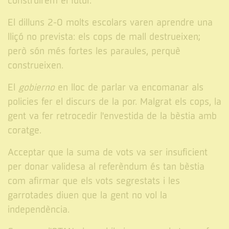
construirem el futur.
El dilluns 2-O molts escolars varen aprendre una
lliçó no prevista: els cops de mall destrueixen;
però són més fortes les paraules, perquè
construeixen.
El
gobierno
en lloc de parlar va encomanar als
policies fer el discurs de la por. Malgrat els cops, la
gent va fer retrocedir l'envestida de la bèstia amb
coratge.
Acceptar que la suma de vots va ser insuficient
per donar validesa al referèndum és tan bèstia
com afirmar que els vots segrestats i les
garrotades diuen que la gent no vol la
independència.