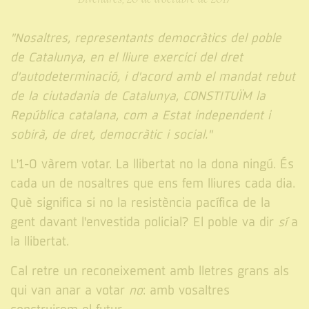
"Nosaltres, representants democràtics del poble
de Catalunya, en el lliure exercici del dret
d'autodeterminació, i d'acord amb el mandat rebut
de la ciutadania de Catalunya, CONSTITUÏM la
República catalana, com a Estat independent i
sobirà, de dret, democràtic i social."
L'1-O vàrem votar. La llibertat no la dona ningú. És
cada un de nosaltres que ens fem lliures cada dia.
Què significa si no la resistència pacífica de la
gent davant l'envestida policial? El poble va dir
sí
a
la llibertat.
Cal retre un reconeixement amb lletres grans als
qui van anar a votar
no
: amb vosaltres