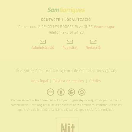
SOM
GARRIGUES
CONTACTE I LOCALITZACIÓ
Carrer nou, 2 25400 LES BORGES BLANQUES
Veure mapa
Telèfon: 973 14 24 20
Administració
Publicitat
Redacció
© Associació Cultural Garriguenca de Comunicacions (ACGC)
Nota legal
Politica de cookies
Crèdits
Reconeixement – No Comercial – Compartir Igual (by-nc-sa):
No es permet un ús
comercial de l’obra original ni de les possibles obres derivades, la distribució de les
quals s’ha de fer amb una llicència igual a la que regula l’obra original.