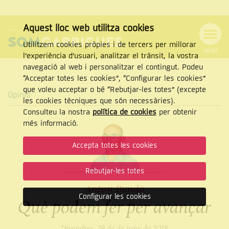
Aquest lloc web utilitza cookies
Utilitzem cookies pròpies i de tercers per millorar
MENÚ
l’experiència d’usuari, analitzar el trànsit, la vostra
MENÚ
Cercar
navegació al web i personalitzar el contingut. Podeu
DE
NAVEGACIÓ
Tanca
“Acceptar totes les cookies”, “Configurar les cookies”
que voleu acceptar o bé “Rebutjar-les totes” (excepte
Opinió
les cookies tècniques que són necessàries).
Consulteu la nostra
política de cookies
per obtenir
CERCAR
més informació.
Accepta totes les cookies
Rebutjar-les totes
Anton Bundó
Configurar les cookies
Què podem fer per avançar
Divendres, 29 de de juny de 2018