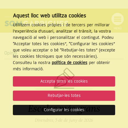
Aquest lloc web utilitza cookies
Utilitzem cookies pròpies i de tercers per millorar
MENÚ
l’experiència d’usuari, analitzar el trànsit, la vostra
MENÚ
Cercar
navegació al web i personalitzar el contingut. Podeu
DE
NAVEGACIÓ
Tanca
“Acceptar totes les cookies”, “Configurar les cookies”
que voleu acceptar o bé “Rebutjar-les totes” (excepte
Opinió
les cookies tècniques que són necessàries).
Consulteu la nostra
política de cookies
per obtenir
CERCAR
més informació.
Accepta totes les cookies
Rebutjar-les totes
Editorial
Escoles més grans
Configurar les cookies
Divendres, 5 de de juny de 2026