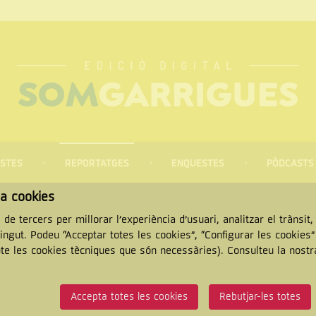
STES
REPORTATGES
ENQUESTES
PÒDCASTS
za cookies
 de tercers per millorar l’experiència d’usuari, analitzar el trànsit
tingut. Podeu “Acceptar totes les cookies”, “Configurar les cookies
pte les cookies tècniques que són necessàries). Consulteu la nost
CERCAR
Accepta totes les cookies
Rebutjar-les totes