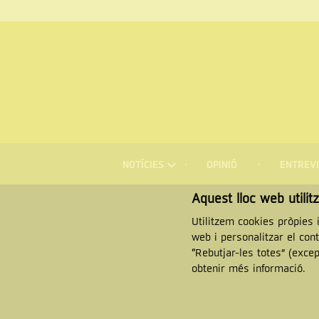
Menú
NOTÍCIES
OPINIÓ
ENTREVI
de
navegació
Cercar
Aquest lloc web utilit
Utilitzem cookies pròpies i
web i personalitzar el con
“Rebutjar-les totes” (exce
obtenir més informació.