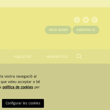
INICIA SESSIÓ
SUBSCRIU-TE
PUBLICITAT
HEMEROTECA
CERCAR
Tancar
, la vostra navegació al
” que voleu acceptar o bé
ra
política de cookies
per
Configurar les cookies