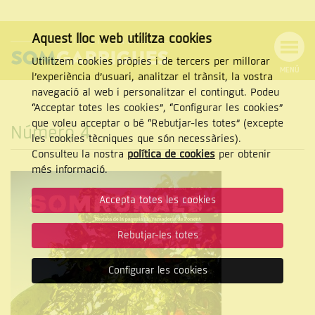
Aquest lloc web utilitza cookies
Utilitzem cookies pròpies i de tercers per millorar
MENÚ
l’experiència d’usuari, analitzar el trànsit, la vostra
MENÚ
Cercar
navegació al web i personalitzar el contingut. Podeu
DE
NAVEGACIÓ
Tanca
“Acceptar totes les cookies”, “Configurar les cookies”
que voleu acceptar o bé “Rebutjar-les totes” (excepte
Número 4
les cookies tècniques que són necessàries).
Consulteu la nostra
política de cookies
per obtenir
CERCAR
més informació.
Accepta totes les cookies
Rebutjar-les totes
Configurar les cookies