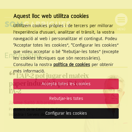
Aquest lloc web utilitza cookies
Utilitzem cookies pròpies i de tercers per millorar
MENÚ
l’experiència d’usuari, analitzar el trànsit, la vostra
MENÚ
Cercar
navegació al web i personalitzar el contingut. Podeu
DE
NAVEGACIÓ
Tanca
“Acceptar totes les cookies”, “Configurar les cookies”
que voleu acceptar o bé “Rebutjar-les totes” (excepte
Entrevistes
les cookies tècniques que són necessàries).
Consulteu la nostra
política de cookies
per obtenir
CERCAR
“
més informació.
L’AP-2 pot jugar el mateix
paper industrial que l’eix de
Accepta totes les cookies
l’A-2
Rebutjar-les totes
Jaume Saltó Albareda
President de la Cambra de Comerç,
Configurar les cookies
Indústria i Serveis de Lleida