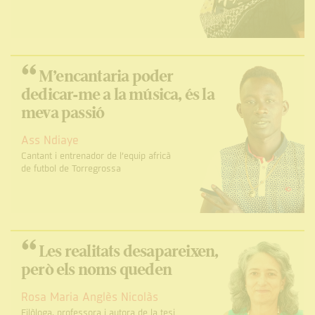
“
M’encantaria poder
dedicar-me a la música, és la
meva passió
Ass Ndiaye
Cantant i entrenador de l’equip africà
de futbol de Torregrossa
“
Les realitats desapareixen,
però els noms queden
Rosa Maria Anglès Nicolàs
Filòloga, professora i autora de la tesi