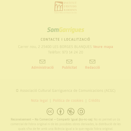
SOM
GARRIGUES
CONTACTE I LOCALITZACIÓ
Carrer nou, 2 25400 LES BORGES BLANQUES
Veure mapa
Telèfon: 973 14 24 20
Administració
Publicitat
Redacció
© Associació Cultural Garriguenca de Comunicacions (ACGC)
Nota legal
Politica de cookies
Crèdits
Reconeixement – No Comercial – Compartir Igual (by-nc-sa):
No es permet un ús
comercial de l’obra original ni de les possibles obres derivades, la distribució de les
quals s’ha de fer amb una llicència igual a la que regula l’obra original.