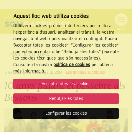
Aquest lloc web utilitza cookies
Utilitzem cookies pròpies i de tercers per millorar
MENÚ
l’experiència d’usuari, analitzar el trànsit, la vostra
MENÚ
Cercar
navegació al web i personalitzar el contingut. Podeu
DE
NAVEGACIÓ
Tanca
“Acceptar totes les cookies”, “Configurar les cookies”
que voleu acceptar o bé “Rebutjar-les totes” (excepte
COMARCA
,
CULTURA
les cookies tècniques que són necessàries).
Consulteu la nostra
política de cookies
per obtenir
CERCAR
més informació.
Dilluns, 22 de de desembre de 2014
-
LES BORGES BLANQUES
10 anys pujant el pessebre als
Accepta totes les cookies
Bessons
Rebutjar-les totes
Configurar les cookies