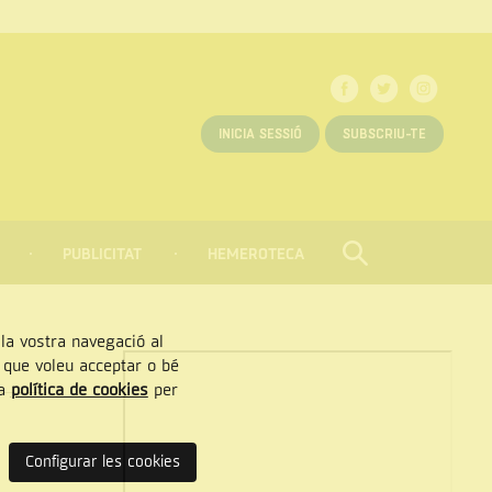
INICIA SESSIÓ
SUBSCRIU-TE
PUBLICITAT
HEMEROTECA
CERCAR
Tancar
, la vostra navegació al
” que voleu acceptar o bé
ra
política de cookies
per
Configurar les cookies