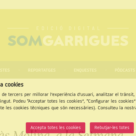
STES
REPORTATGES
ENQUESTES
PÒDCASTS
za cookies
 de tercers per millorar l’experiència d’usuari, analitzar el trànsit
tingut. Podeu “Acceptar totes les cookies”, “Configurar les cookies
pte les cookies tècniques que són necessàries). Consulteu la nost
CERCAR
Accepta totes les cookies
Rebutjar-les totes
às Molina, a la Setmana