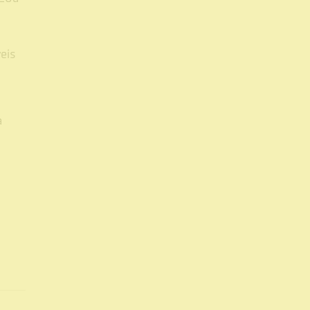
eis
a