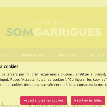
STES
REPORTATGES
ENQUESTES
PÒDCASTS
za cookies
 de tercers per millorar l’experiència d’usuari, analitzar el trànsit
tingut. Podeu “Acceptar totes les cookies”, “Configurar les cookies
pte les cookies tècniques que són necessàries). Consulteu la nost
CERCAR
Accepta totes les cookies
Rebutjar-les totes
Arbeca - Memorial mossèn