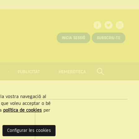
INICIA SESSIÓ
SUBSCRIU-TE
PUBLICITAT
HEMEROTECA
CERCAR
Tancar
, la vostra navegació al
” que voleu acceptar o bé
ra
política de cookies
per
Configurar les cookies