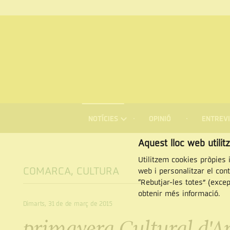
MENÚ
DE
NOTÍCIES
OPINIÓ
ENTREVI
NAVEGACIÓ
Cercar
Aquest lloc web utilit
Utilitzem cookies pròpies i
COMARCA
,
CULTURA
web i personalitzar el con
“Rebutjar-les totes” (exce
obtenir més informació.
Dimarts, 31 de de març de 2015
primavera Cultural d'