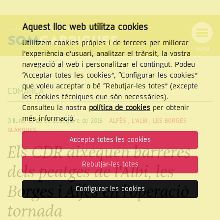
Aquest lloc web utilitza cookies
Utilitzem cookies pròpies i de tercers per millorar
MENÚ
l’experiència d’usuari, analitzar el trànsit, la vostra
MENÚ
Cercar
navegació al web i personalitzar el contingut. Podeu
DE
NAVEGACIÓ
Tanca
“Acceptar totes les cookies”, “Configurar les cookies”
que voleu acceptar o bé “Rebutjar-les totes” (excepte
COMARCA
les cookies tècniques que són necessàries).
Consulteu la nostra
política de cookies
per obtenir
CERCAR
més informació.
Dilluns, 10 de de desembre de 2018
-
ALFÉS
,
L'ALBI
,
LES BORGES
BLANQUES
Accepta totes les cookies
Els CDR aixequen barreres
Rebutjar-les totes
dels peatges de l'Albi, les
Borges i Alfés en l'operació
Configurar les cookies
tornada