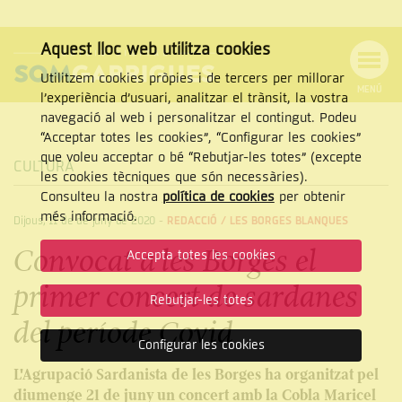
Aquest lloc web utilitza cookies
Utilitzem cookies pròpies i de tercers per millorar
MENÚ
l’experiència d’usuari, analitzar el trànsit, la vostra
MENÚ
Cercar
navegació al web i personalitzar el contingut. Podeu
DE
NAVEGACIÓ
Tanca
“Acceptar totes les cookies”, “Configurar les cookies”
que voleu acceptar o bé “Rebutjar-les totes” (excepte
CULTURA
les cookies tècniques que són necessàries).
Consulteu la nostra
política de cookies
per obtenir
CERCAR
més informació.
Dijous, 11 de de juny de 2020
-
REDACCIÓ /
LES BORGES BLANQUES
Convocat a les Borges el
Accepta totes les cookies
primer concert de sardanes
Rebutjar-les totes
del període Covid
Configurar les cookies
L'Agrupació Sardanista de les Borges ha organitzat pel
diumenge 21 de juny un concert amb la Cobla Maricel