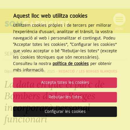
Aquest lloc web utilitza cookies
Utilitzem cookies pròpies i de tercers per millorar
MENÚ
l’experiència d’usuari, analitzar el trànsit, la vostra
MENÚ
Cercar
navegació al web i personalitzar el contingut. Podeu
DE
NAVEGACIÓ
Tanca
“Acceptar totes les cookies”, “Configurar les cookies”
que voleu acceptar o bé “Rebutjar-les totes” (excepte
SERVEIS
les cookies tècniques que són necessàries).
Consulteu la nostra
política de cookies
per obtenir
CERCAR
més informació.
Dijous, 30 de d’octubre de 2025
-
REDACCIÓ /
LES BORGES BLANQUES
La data en què el parc de
Accepta totes les cookies
Bombers de les Borges
Rebutjar-les totes
incorporarà personal
Configurar les cookies
funcionari