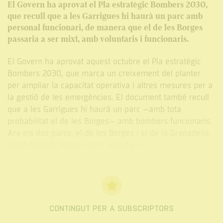
El Govern ha aprovat el Pla estratègic Bombers 2030,
que recull que a les Garrigues hi haurà un parc amb
personal funcionari, de manera que el de les Borges
passaria a ser mixt, amb voluntaris i funcionaris.
El Govern ha aprovat aquest octubre el Pla estratègic
Bombers 2030, que marca un creixement del planter
per ampliar la capacitat operativa i altres mesures per a
la gestió de les emergències. El document també recull
que a les Garrigues hi haurà un parc –amb tota
probabilitat el de les Borges– amb bombers funcionaris.
Ara els dos parcs, el de les Borges i el de la Granadella,
estan formats íntegrament voluntaris...
CONTINGUT PER A SUBSCRIPTORS