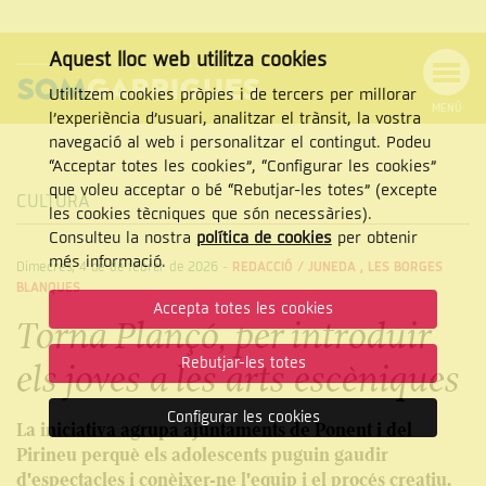
Aquest lloc web utilitza cookies
Utilitzem cookies pròpies i de tercers per millorar
MENÚ
l’experiència d’usuari, analitzar el trànsit, la vostra
MENÚ
Cercar
navegació al web i personalitzar el contingut. Podeu
DE
NAVEGACIÓ
Tanca
“Acceptar totes les cookies”, “Configurar les cookies”
que voleu acceptar o bé “Rebutjar-les totes” (excepte
CULTURA
les cookies tècniques que són necessàries).
Consulteu la nostra
política de cookies
per obtenir
CERCAR
més informació.
Dimecres, 4 de de febrer de 2026
-
REDACCIÓ /
JUNEDA
,
LES BORGES
BLANQUES
Accepta totes les cookies
Torna Plançó, per introduir
Rebutjar-les totes
els joves a les arts escèniques
Configurar les cookies
La iniciativa agrupa ajuntaments de Ponent i del
Pirineu perquè els adolescents puguin gaudir
d'espectacles i conèixer-ne l'equip i el procés creatiu.