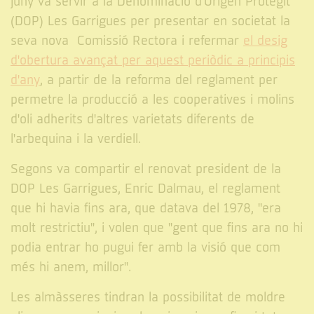
juny va servir a la Denominació d'Origen Protegit
(DOP) Les Garrigues per presentar en societat la
seva nova Comissió Rectora i refermar
el desig
d'obertura avançat per aquest periòdic a principis
d'any
, a partir de la reforma del reglament per
permetre la producció a les cooperatives i molins
d'oli adherits d'altres varietats diferents de
l'arbequina i la verdiell.
Segons va compartir el renovat president de la
DOP Les Garrigues, Enric Dalmau, el reglament
que hi havia fins ara, que datava del 1978, "era
molt restrictiu", i volen que "gent que fins ara no hi
podia entrar ho pugui fer amb la visió que com
més hi anem, millor".
Les almàsseres tindran la possibilitat de moldre