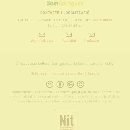
SOM
GARRIGUES
CONTACTE I LOCALITZACIÓ
Carrer nou, 2 25400 LES BORGES BLANQUES
Veure mapa
Telèfon: 973 14 24 20
Administració
Publicitat
Redacció
© Associació Cultural Garriguenca de Comunicacions (ACGC)
Nota legal
Politica de cookies
Crèdits
Reconeixement – No Comercial – Compartir Igual (by-nc-sa):
No es permet un ús
comercial de l’obra original ni de les possibles obres derivades, la distribució de les
quals s’ha de fer amb una llicència igual a la que regula l’obra original.