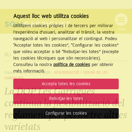
Aquest lloc web utilitza cookies
Utilitzem cookies pròpies i de tercers per millorar
MENÚ
l’experiència d’usuari, analitzar el trànsit, la vostra
MENÚ
Cercar
navegació al web i personalitzar el contingut. Podeu
DE
NAVEGACIÓ
Tanca
“Acceptar totes les cookies”, “Configurar les cookies”
que voleu acceptar o bé “Rebutjar-les totes” (excepte
OLI
les cookies tècniques que són necessàries).
Consulteu la nostra
política de cookies
per obtenir
CERCAR
més informació.
Dijous, 4 de de juny de 2026
-
ACN/REDACCIÓ /
CERVIÀ DE LES
GARRIGUES
Accepta totes les cookies
La DOP Les Garrigues
Rebutjar-les totes
continua la flexibilització del
reglament per permetre altres
Configurar les cookies
varietats