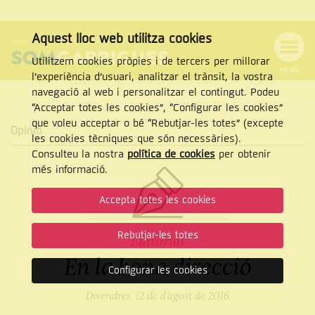
Aquest lloc web utilitza cookies
Utilitzem cookies pròpies i de tercers per millorar
MENÚ
l’experiència d’usuari, analitzar el trànsit, la vostra
MENÚ
Cercar
navegació al web i personalitzar el contingut. Podeu
DE
NAVEGACIÓ
Tanca
“Acceptar totes les cookies”, “Configurar les cookies”
que voleu acceptar o bé “Rebutjar-les totes” (excepte
Opinió
les cookies tècniques que són necessàries).
Consulteu la nostra
política de cookies
per obtenir
CERCAR
més informació.
Accepta totes les cookies
Rebutjar-les totes
Editorial
En la bona direcció
Configurar les cookies
Divendres, 12 de d’agost de 2016