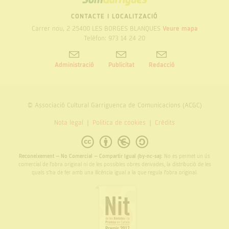
GARRIGUES
CONTACTE I LOCALITZACIÓ
Carrer nou, 2 25400 LES BORGES BLANQUES
Veure mapa
Telèfon: 973 14 24 20
Administració
Publicitat
Redacció
© Associació Cultural Garriguenca de Comunicacions (ACGC)
Nota legal
Politica de cookies
Crèdits
Reconeixement – No Comercial – Compartir Igual (by-nc-sa):
No es permet un ús
comercial de l’obra original ni de les possibles obres derivades, la distribució de les
quals s’ha de fer amb una llicència igual a la que regula l’obra original.