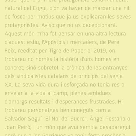
natural del Cogul, d'on va haver de marxar una nit
de fosca per motius que ja us explicaran les seves
protagonistes. Aviso que no us decepcionarà.
Aquest món m'ha fet pensar en una altra lectura
d'aquest estiu, l'Apòstols i mercaders, de Pere
Foix, reeditat per Tigre de Paper el 2019, on
trobareu no només la història d'uns homes en
concret, sinó sobretot la crònica de les entranyes
dels sindicalistes catalans de principis del segle
XX. La seva vida dura i esforçada no tenia res a
envejar a la vida al camp, plenes ambdues
d'amargs resultats i d'esperances frustrades. Hi
trobareu personatges ben coneguts com a
Salvador Seguí "El Noi del Sucre", Àngel Pestaña o
Joan Peiró, i un món que avui sembla desaparegut
però que a les Garrigues va tenir forta presència,