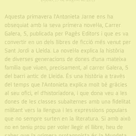
Aquesta primavera l'Antonieta Jarne ens ha
obsequiat amb la seva primera novel·la, Carrer
Galera, 5, publicada per Pagès Editors i que es va
convertir en un dels llibres de ficció més venut per
Sant Jordi a Lleida. La novel·la explica la història
de diverses generacions de dones d'una mateixa
família que viuen, precisament, al carrer Galera, 5
del barri antic de Lleida. És una història a través
del temps que l'Antonieta explica molt bé gràcies
al seu ofici, el d'historiadora, i que dona veu a les
dones de les classes subalternes amb una fidelitat
militant vers la llengua i les expressions populars
que no sempre surten en la literatura. Si amb això
no en teniu prou per voler llegir el llibre, heu de
saber que la primera protagonista és la Mundeta,