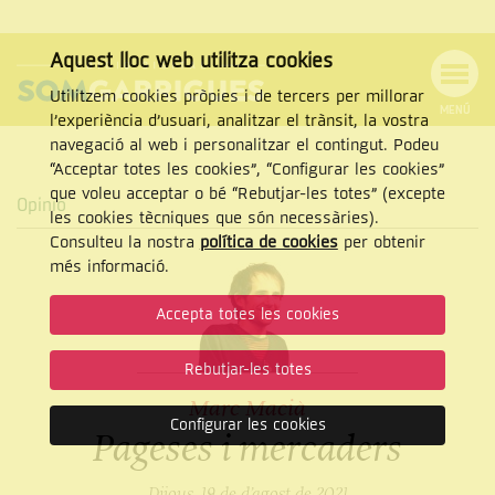
Aquest lloc web utilitza cookies
Utilitzem cookies pròpies i de tercers per millorar
MENÚ
l’experiència d’usuari, analitzar el trànsit, la vostra
MENÚ
Cercar
navegació al web i personalitzar el contingut. Podeu
DE
NAVEGACIÓ
Tanca
“Acceptar totes les cookies”, “Configurar les cookies”
que voleu acceptar o bé “Rebutjar-les totes” (excepte
Opinió
les cookies tècniques que són necessàries).
Consulteu la nostra
política de cookies
per obtenir
CERCAR
més informació.
Accepta totes les cookies
Rebutjar-les totes
Marc Macià
Configurar les cookies
Pageses i mercaders
Dijous, 19 de d’agost de 2021