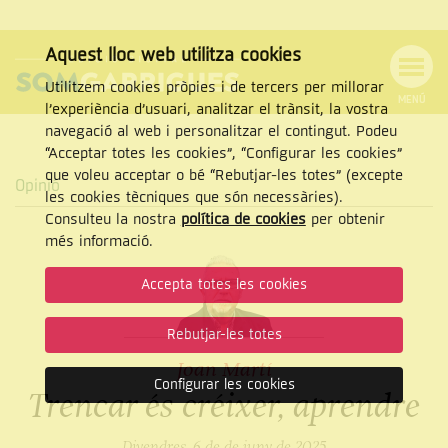
Aquest lloc web utilitza cookies
Utilitzem cookies pròpies i de tercers per millorar
MENÚ
l’experiència d’usuari, analitzar el trànsit, la vostra
MENÚ
Cercar
navegació al web i personalitzar el contingut. Podeu
DE
NAVEGACIÓ
Tanca
“Acceptar totes les cookies”, “Configurar les cookies”
que voleu acceptar o bé “Rebutjar-les totes” (excepte
Opinió
les cookies tècniques que són necessàries).
Consulteu la nostra
política de cookies
per obtenir
CERCAR
més informació.
Accepta totes les cookies
Rebutjar-les totes
Joan Martí
Configurar les cookies
Trencar és créixer, aprendre
Divendres, 6 de de juny de 2025