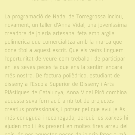
La programació de Nadal de Torregrossa inclou,
novament, un taller d'Anna Vidal, una joveníssima
creadora de joieria artesanal feta amb argila
polimèrica que comercialitza amb la marca que
dona títol a aquest escrit. Que els veïns tinguem
l'oportunitat de veure com treballa i de participar
en les seves peces fa que ens la sentim encara
més nostra. De factura polièdrica, estudiant de
disseny a l'Escola Superior de Disseny i Arts
Plàstiques de Catalunya, Anna Vidal Piró combina
aquesta seva formació amb tot de projectes
creatius professionals, i potser pel que avui ja és
més coneguda i reconeguda, perquè les xarxes hi
ajuden molt i és present en moltes fires arreu del
país, és per aquestes peces de joieria fetes a mà,