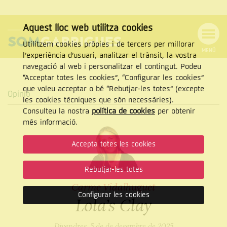
Aquest lloc web utilitza cookies
Utilitzem cookies pròpies i de tercers per millorar
MENÚ
l’experiència d’usuari, analitzar el trànsit, la vostra
MENÚ
Cercar
navegació al web i personalitzar el contingut. Podeu
DE
NAVEGACIÓ
Tanca
“Acceptar totes les cookies”, “Configurar les cookies”
que voleu acceptar o bé “Rebutjar-les totes” (excepte
Opinió
les cookies tècniques que són necessàries).
Consulteu la nostra
política de cookies
per obtenir
CERCAR
més informació.
Accepta totes les cookies
Rebutjar-les totes
Carme Vidalhuguet
Configurar les cookies
Lola’s Clay
Divendres, 5 de de desembre de 2025