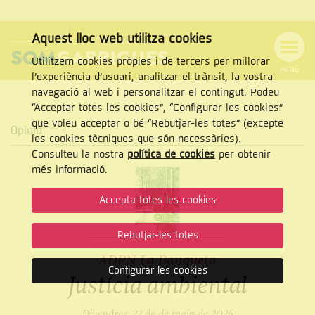
Aquest lloc web utilitza cookies
Utilitzem cookies pròpies i de tercers per millorar
MENÚ
l’experiència d’usuari, analitzar el trànsit, la vostra
MENÚ
Cercar
navegació al web i personalitzar el contingut. Podeu
DE
NAVEGACIÓ
Tanca
“Acceptar totes les cookies”, “Configurar les cookies”
que voleu acceptar o bé “Rebutjar-les totes” (excepte
Opinió
les cookies tècniques que són necessàries).
Consulteu la nostra
política de cookies
per obtenir
CERCAR
més informació.
Accepta totes les cookies
Rebutjar-les totes
ADPN La Banqueta
Configurar les cookies
Justícia ambiental
Divendres, 22 de de maig de 2026