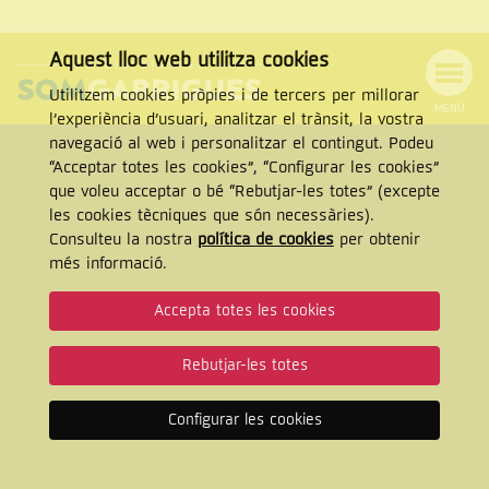
Aquest lloc web utilitza cookies
Utilitzem cookies pròpies i de tercers per millorar
MENÚ
l’experiència d’usuari, analitzar el trànsit, la vostra
Menú
Cercar
navegació al web i personalitzar el contingut. Podeu
de
Tanca
“Acceptar totes les cookies”, “Configurar les cookies”
navegació
que voleu acceptar o bé “Rebutjar-les totes” (excepte
les cookies tècniques que són necessàries).
Consulteu la nostra
política de cookies
per obtenir
CERCAR
més informació.
Accepta totes les cookies
Rebutjar-les totes
Configurar les cookies