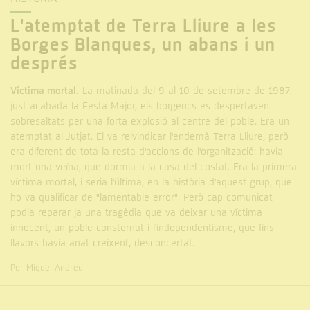
L'atemptat de Terra Lliure a les
Borges Blanques, un abans i un
després
Víctima mortal.
La matinada del 9 al 10 de setembre de 1987,
just acabada la Festa Major, els borgencs es despertaven
sobresaltats per una forta explosió al centre del poble. Era un
atemptat al Jutjat. El va reivindicar l'endemà Terra Lliure, però
era diferent de tota la resta d'accions de l'organització: havia
mort una veïna, que dormia a la casa del costat. Era la primera
víctima mortal, i seria l'última, en la història d'aquest grup, que
ho va qualificar de "lamentable error". Però cap comunicat
podia reparar ja una tragèdia que va deixar una víctima
innocent, un poble consternat i l'independentisme, que fins
llavors havia anat creixent, desconcertat.
Per Miquel Andreu