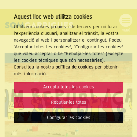
Aquest lloc web utilitza cookies
Utilitzem cookies pròpies i de tercers per millorar
MENÚ
l’experiència d’usuari, analitzar el trànsit, la vostra
MENÚ
Cercar
navegació al web i personalitzar el contingut. Podeu
DE
NAVEGACIÓ
Tanca
“Acceptar totes les cookies”, “Configurar les cookies”
que voleu acceptar o bé “Rebutjar-les totes” (excepte
Reportatges
les cookies tècniques que són necessàries).
Consulteu la nostra
política de cookies
per obtenir
CERCAR
més informació.
Accepta totes les cookies
Rebutjar-les totes
Configurar les cookies