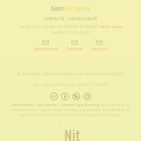
SOM
GARRIGUES
CONTACTE I LOCALITZACIÓ
Carrer nou, 2 25400 LES BORGES BLANQUES
Veure mapa
Telèfon: 973 14 24 20
Administració
Publicitat
Redacció
© Associació Cultural Garriguenca de Comunicacions (ACGC)
Nota legal
Politica de cookies
Crèdits
Reconeixement – No Comercial – Compartir Igual (by-nc-sa):
No es permet un ús
comercial de l’obra original ni de les possibles obres derivades, la distribució de les
quals s’ha de fer amb una llicència igual a la que regula l’obra original.