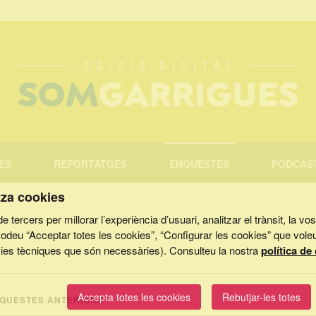
ES
REPORTATGES
ENQUESTES
PÒDCAS
tza cookies
e tercers per millorar l’experiència d’usuari, analitzar el trànsit, la v
 Podeu “Acceptar totes les cookies”, “Configurar les cookies” que vole
kies tècniques que són necessàries). Consulteu la nostra
política de
CERCAR
Accepta totes les cookies
Rebutjar-les totes
QUESTES ANTERIORS