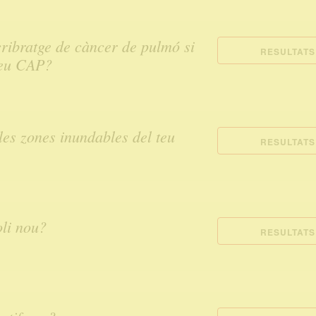
cribratge de càncer de pulmó si
RESULTATS
 teu CAP?
les zones inundables del teu
RESULTATS
li nou?
RESULTATS