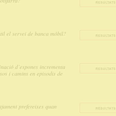
otifarra?
RESULTATS
til el servei de banca mòbil?
RESULTATS
inació d’espones incrementa
RESULTATS
ssos i camins en episodis de
otjament prefereixes quan
RESULTATS