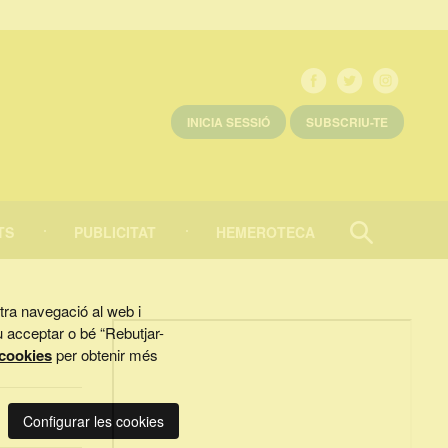
INICIA SESSIÓ
SUBSCRIU-TE
TS
PUBLICITAT
HEMEROTECA
CERCAR
Tancar
ostra navegació al web i
u acceptar o bé “Rebutjar-
 cookies
per obtenir més
Configurar les cookies