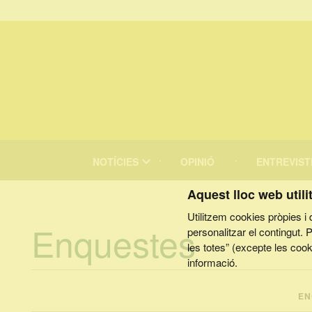
MENÚ
DE
NOTÍCIES
OPINIÓ
ENTREVIST
NAVEGACIÓ
Cercar
Aquest lloc web utili
Utilitzem cookies pròpies i d
Enquestes
personalitzar el contingut.
les totes” (excepte les coo
informació.
EN