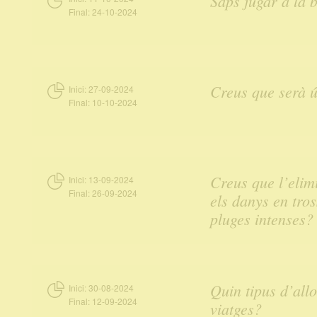
Saps jugar a la b
Final:
24-10-2024
Creus que serà ú
Inici:
27-09-2024
Final:
10-10-2024
Creus que l’elim
Inici:
13-09-2024
Final:
26-09-2024
els danys en tro
pluges intenses?
Quin tipus d’all
Inici:
30-08-2024
Final:
12-09-2024
viatges?