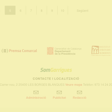
4
5
6
7
8
9
10
Següent
SOM
GARRIGUES
CONTACTE I LOCALITZACIÓ
Carrer nou, 2 25400 LES BORGES BLANQUES
Veure mapa
Telèfon: 973 14 24 2
Administració
Publicitat
Redacció