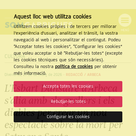
Aquest lloc web utilitza cookies
Utilitzem cookies pròpies i de tercers per millorar
MENÚ
l’experiència d’usuari, analitzar el trànsit, la vostra
MENÚ
Cercar
navegació al web i personalitzar el contingut. Podeu
DE
NAVEGACIÓ
Tanca
“Acceptar totes les cookies”, “Configurar les cookies”
que voleu acceptar o bé “Rebutjar-les totes” (excepte
CULTURA
les cookies tècniques que són necessàries).
Consulteu la nostra
política de cookies
per obtenir
CERCAR
més informació.
Divendres, 27 de de març de 2026
-
REDACCIÓ /
ARBECA
L’Esbart Dansaire d’Arbeca
Accepta totes les cookies
s’alia amb els grallers i els
Rebutjar-les totes
diables per crear un nou
Configurar les cookies
espectacle sobre la mort per