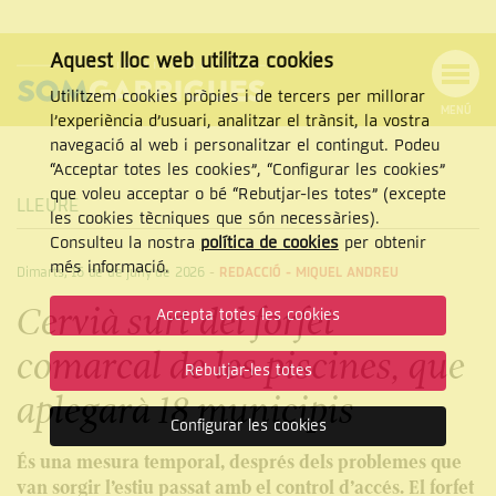
Aquest lloc web utilitza cookies
Utilitzem cookies pròpies i de tercers per millorar
MENÚ
l’experiència d’usuari, analitzar el trànsit, la vostra
MENÚ
Cercar
navegació al web i personalitzar el contingut. Podeu
DE
NAVEGACIÓ
Tanca
“Acceptar totes les cookies”, “Configurar les cookies”
que voleu acceptar o bé “Rebutjar-les totes” (excepte
LLEURE
les cookies tècniques que són necessàries).
Consulteu la nostra
política de cookies
per obtenir
CERCAR
més informació.
Dimarts, 16 de de juny de 2026
-
REDACCIÓ - MIQUEL ANDREU
Cervià surt del forfet
Accepta totes les cookies
comarcal de les piscines, que
Rebutjar-les totes
aplegarà 18 municipis
Configurar les cookies
És una mesura temporal, després dels problemes que
van sorgir l’estiu passat amb el control d’accés. El forfet