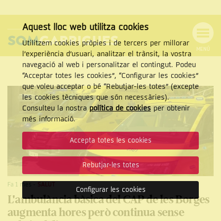
Aquest lloc web utilitza cookies
Utilitzem cookies pròpies i de tercers per millorar
MENÚ
l’experiència d’usuari, analitzar el trànsit, la vostra
MENÚ
Cercar
navegació al web i personalitzar el contingut. Podeu
DE
NAVEGACIÓ
Tanca
“Acceptar totes les cookies”, “Configurar les cookies”
que voleu acceptar o bé “Rebutjar-les totes” (excepte
les cookies tècniques que són necessàries).
Consulteu la nostra
política de cookies
per obtenir
CERCAR
més informació.
Accepta totes les cookies
Rebutjar-les totes
Fa 1 mes
-
SALUT
Configurar les cookies
L'ambulància bàsica del CAP de les Borges
augmenta hores però continua sense