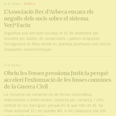
Fa 8 mesos
-
ARBECA
L’Associació Bec d’Arbeca encara els
neguits dels socis sobre el sistema
Veri*Factu
Organitza una xerrada-col·loqui el 13 de novembre per
resoldre els dubtes de comerciants i petites empreses.
Torregrossa es Mou també es planteja promoure una sessió
d'aquestes característiques.
Fa 8 mesos
Obriu les Fosses pressiona Justícia perquè
acceleri l’exhumació de les fosses comunes
de la Guerra Civil
La iniciativa vol reclamar-ho de forma sistemàtica,
enterrament a enterrament, comarca per comarca, i s'ha
centrat en les Garrigues perquè és la que més en té. Se
n'han exhumat 13 i en queden 80. A tot Catalunya són 105