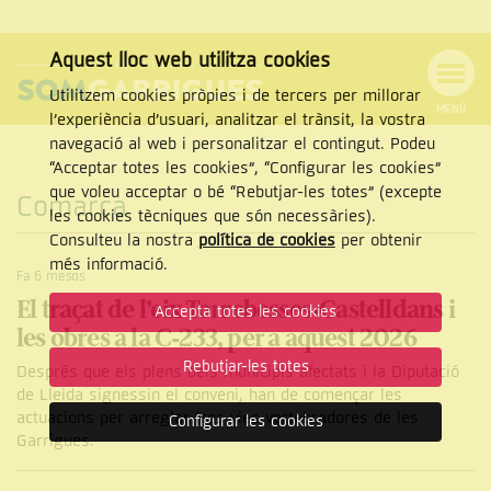
Aquest lloc web utilitza cookies
Utilitzem cookies pròpies i de tercers per millorar
MENÚ
l’experiència d’usuari, analitzar el trànsit, la vostra
MENÚ
Cercar
navegació al web i personalitzar el contingut. Podeu
DE
NAVEGACIÓ
Tanca
“Acceptar totes les cookies”, “Configurar les cookies”
que voleu acceptar o bé “Rebutjar-les totes” (excepte
Comarca
les cookies tècniques que són necessàries).
Consulteu la nostra
política de cookies
per obtenir
CERCAR
més informació.
Fa 6 mesos
El traçat de l’eix Torrebesses-Castelldans i
Accepta totes les cookies
les obres a la C-233, per a aquest 2026
Rebutjar-les totes
Després que els plens dels municipis afectats i la Diputació
de Lleida signessin el conveni, han de començar les
actuacions per arreglar tres vies vertebradores de les
Configurar les cookies
Garrigues.