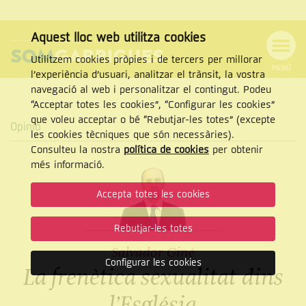
Aquest lloc web utilitza cookies
Utilitzem cookies pròpies i de tercers per millorar
MENÚ
l’experiència d’usuari, analitzar el trànsit, la vostra
MENÚ
Cercar
navegació al web i personalitzar el contingut. Podeu
DE
NAVEGACIÓ
Tanca
“Acceptar totes les cookies”, “Configurar les cookies”
que voleu acceptar o bé “Rebutjar-les totes” (excepte
Opinió
les cookies tècniques que són necessàries).
Consulteu la nostra
política de cookies
per obtenir
CERCAR
més informació.
Accepta totes les cookies
Rebutjar-les totes
Salvador Giné
Configurar les cookies
La frenètica sexualitat dins
l’Església