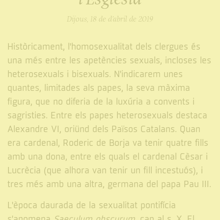
Dijous, 18 de d’abril de 2019
Històricament, l'homosexualitat dels clergues és
una més entre les apetències sexuals, incloses les
heterosexuals i bisexuals. N'indicarem unes
quantes, limitades als papes, la seva màxima
figura, que no diferia de la luxúria a convents i
sagristies. Entre els papes heterosexuals destaca
Alexandre VI, oriünd dels Països Catalans. Quan
era cardenal, Roderic de Borja va tenir quatre fills
amb una dona, entre els quals el cardenal Cèsar i
Lucrècia (que alhora van tenir un fill incestuós), i
tres més amb una altra, germana del papa Pau III.
L'època daurada de la sexualitat pontifícia
s'anomena
Saeculum obscurum
, cap al s. X. El