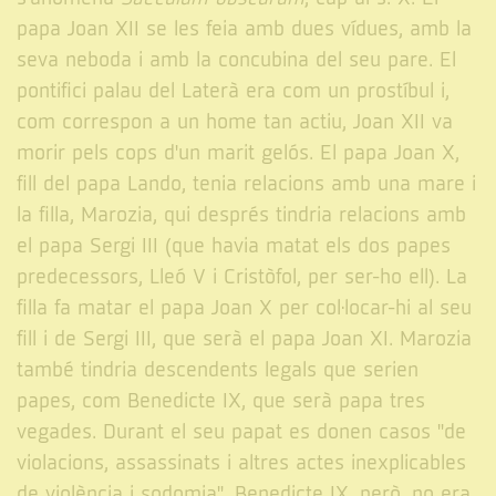
papa Joan XII se les feia amb dues vídues, amb la
seva neboda i amb la concubina del seu pare. El
pontifici palau del Laterà era com un prostíbul i,
com correspon a un home tan actiu, Joan XII va
morir pels cops d'un marit gelós. El papa Joan X,
fill del papa Lando, tenia relacions amb una mare i
la filla, Marozia, qui després tindria relacions amb
el papa Sergi III (que havia matat els dos papes
predecessors, Lleó V i Cristòfol, per ser-ho ell). La
filla fa matar el papa Joan X per col·locar-hi al seu
fill i de Sergi III, que serà el papa Joan XI. Marozia
també tindria descendents legals que serien
papes, com Benedicte IX, que serà papa tres
vegades. Durant el seu papat es donen casos "de
violacions, assassinats i altres actes inexplicables
de violència i sodomia". Benedicte IX, però, no era