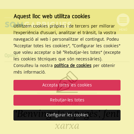
Aquest lloc web utilitza cookies
Utilitzem cookies pròpies i de tercers per millorar
MENÚ
l’experiència d’usuari, analitzar el trànsit, la vostra
MENÚ
Cercar
navegació al web i personalitzar el contingut. Podeu
DE
NAVEGACIÓ
Tanca
“Acceptar totes les cookies”, “Configurar les cookies”
que voleu acceptar o bé “Rebutjar-les totes” (excepte
Opinió
les cookies tècniques que són necessàries).
Consulteu la nostra
política de cookies
per obtenir
CERCAR
més informació.
Accepta totes les cookies
Rebutjar-les totes
Editorial
‘Benvinguts a pagès’, fent
Configurar les cookies
xarxa