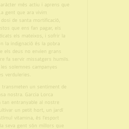
caràcter més actiu i aprens que
La gent que ara vivim
osi de santa mortificació,
stos que ens fan pagar, els
cats els mateixos, i sofrir la
n la indignació és la pobra
ue els deus no envien grans
re fa servir missatgers humils.
at les solemnes campanyes
s verduleries.
ns transmeten un sentiment de
casa nostra. Garcia Lorca
a tan entranyable al nostre
tivar un petit hort, un jardí
tímul vitamina, és l'esport
la seva gent són millors que