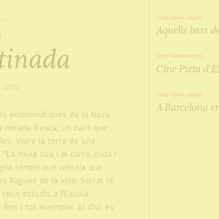
Josep Maria Anglès
Aquells bars d
s
tinada
Josep Maria Anglès
Cine Pista d’E
e 2024
Josep Maria Anglès
A Barcelona en
és emblemàtiques de la Nova
a mirada fresca, un cant que
lles. Viure la terra és una
 "La mula sua i el carro crida i
gria simple que rebutja que
 llagues de la vida. Serrat la
seus estudis a l'Escola
fins i tot exemplar. El disc es