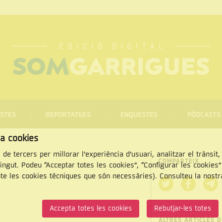
STES
REPORTATGES
ENQUESTES
PÒDCASTS
za cookies
 de tercers per millorar l’experiència d’usuari, analitzar el trànsit
COMPARTEIX
tingut. Podeu “Acceptar totes les cookies”, “Configurar les cookies
pte les cookies tècniques que són necessàries). Consulteu la nost
CERCAR
Accepta totes les cookies
Rebutjar-les totes
ALTRES ARTICLES D