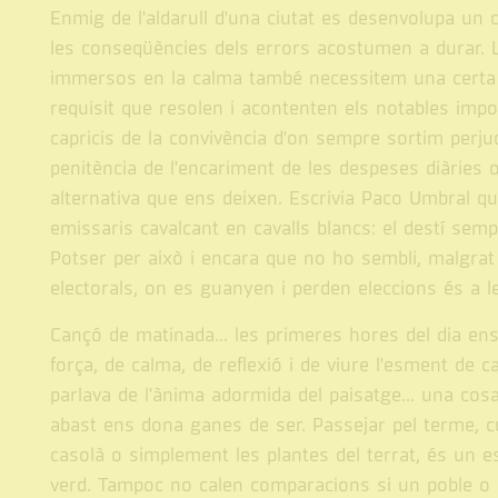
Enmig de l'aldarull d'una ciutat es desenvolupa un 
les conseqüències dels errors acostumen a durar. 
immersos en la calma també necessitem una certa d
requisit que resolen i acontenten els notables impo
capricis de la convivència d'on sempre sortim perjudi
penitència de l'encariment de les despeses diàries o
alternativa que ens deixen. Escrivia Paco Umbral q
emissaris cavalcant en cavalls blancs: el destí semp
Potser per això i encara que no ho sembli, malgr
electorals, on es guanyen i perden eleccions és a le
Cançó de matinada... les primeres hores del dia e
força, de calma, de reflexió i de viure l'esment de 
parlava de l'ànima adormida del paisatge... una cos
abast ens dona ganes de ser. Passejar pel terme, cul
casolà o simplement les plantes del terrat, és un es
verd. Tampoc no calen comparacions si un poble o 