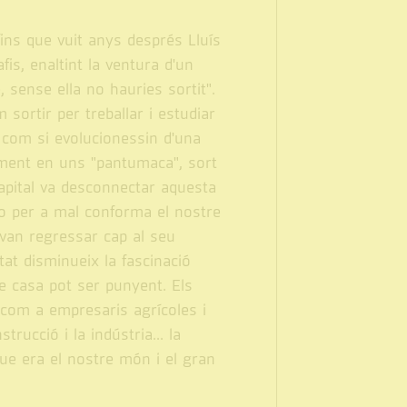
ins que vuit anys després Lluís
fis, enaltint la ventura d'un
e, sense ella no hauries sortit".
ortir per treballar i estudiar
 com si evolucionessin d'una
ment en uns "pantumaca", sort
capital va desconnectar aquesta
 o per a mal conforma el nostre
van regressar cap al seu
tat disminueix la fascinació
de casa pot ser punyent. Els
 com a empresaris agrícoles i
rucció i la indústria... la
 que era el nostre món i el gran