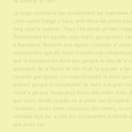
va publicar el 1967.
Ja ningú entonaria tan amablement les matinades f
Llach canta
Viatge a Ítaca
, amb lletra del poeta Kava
llarg camí a recórrer. "Ítaca t'ha donat un bell viatg
Precisament en aquells anys molts garriguencs vam s
a Barcelona. Recordo que alguns tornaven al poble
metamorfosi que els havia transformat miraculosa
que la ximpleria els durà poc, perquè la vida de la 
generació de la forma de ser local, la que per a bé
caràcter garriguenc. La majoria també fa anys que 
bressol perquè la complexitat de viure a la gran ciu
inicial o perquè l'esperança d'una vida millor lluny 
que varen decidir quedar-se al poble van prosperar
ramaders, altres foren impulsors del comerç, la const
veritable lliçó per a tots fou comprendre el limitat
que podia ser.