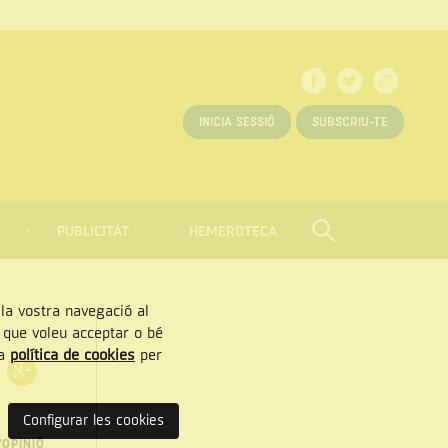
INICIA SESSIÓ
SUBSCRIU-TE
PUBLICITAT
HEMEROTECA
CERCAR
Tancar
, la vostra navegació al
” que voleu acceptar o bé
ra
política de cookies
per
Configurar les cookies
'OPINIÓ