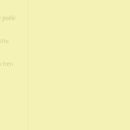
e poble
stiu
 tren