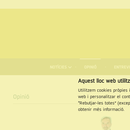
MENÚ
DE
NOTÍCIES
OPINIÓ
ENTREVI
NAVEGACIÓ
Cercar
Aquest lloc web utilit
Utilitzem cookies pròpies i
Opinió
web i personalitzar el con
“Rebutjar-les totes” (exce
obtenir més informació.