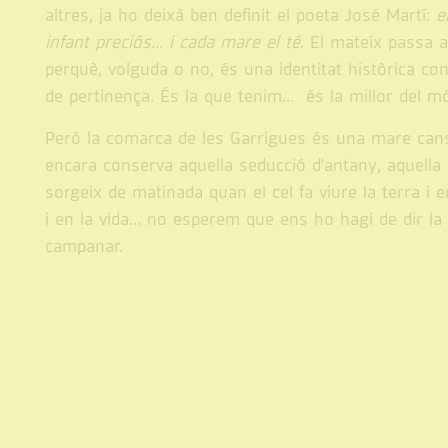
altres, ja ho deixà ben definit el poeta José Martí:
e
infant preciós... i cada mare el té
. El mateix passa am
perquè, volguda o no, és una identitat històrica co
de pertinença. És la que tenim... és la millor del m
Però la comarca de les Garrigues és una mare cansa
encara conserva aquella seducció d'antany, aquella
sorgeix de matinada quan el cel fa viure la terra i
i en la vida... no esperem que ens ho hagi de dir la
campanar.