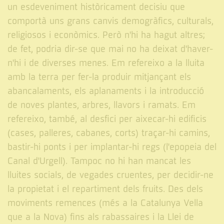
un esdeveniment històricament decisiu que
comportà uns grans canvis demogràfics, culturals,
religiosos i econòmics. Però n'hi ha hagut altres;
de fet, podria dir-se que mai no ha deixat d'haver-
n'hi i de diverses menes. Em refereixo a la lluita
amb la terra per fer-la produir mitjançant els
abancalaments, els aplanaments i la introducció
de noves plantes, arbres, llavors i ramats. Em
refereixo, també, al desfici per aixecar-hi edificis
(cases, palleres, cabanes, corts) traçar-hi camins,
bastir-hi ponts i per implantar-hi regs (l'epopeia del
Canal d'Urgell). Tampoc no hi han mancat les
lluites socials, de vegades cruentes, per decidir-ne
la propietat i el repartiment dels fruits. Des dels
moviments remences (més a la Catalunya Vella
que a la Nova) fins als rabassaires i la Llei de