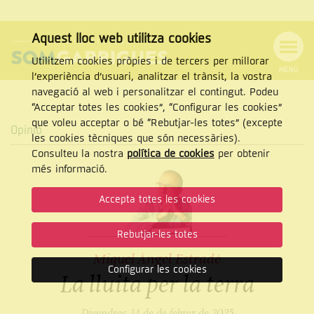
Aquest lloc web utilitza cookies
Utilitzem cookies pròpies i de tercers per millorar
MENÚ
l’experiència d’usuari, analitzar el trànsit, la vostra
MENÚ
Cercar
navegació al web i personalitzar el contingut. Podeu
DE
NAVEGACIÓ
Tanca
“Acceptar totes les cookies”, “Configurar les cookies”
que voleu acceptar o bé “Rebutjar-les totes” (excepte
Opinió
les cookies tècniques que són necessàries).
Consulteu la nostra
política de cookies
per obtenir
CERCAR
més informació.
Accepta totes les cookies
Rebutjar-les totes
Miquel Àngel Estradé
Configurar les cookies
La lluita per la terra
Divendres, 14 de de febrer de 2025