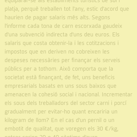
equiparar-se als establiments turístics de sol i
platja, perquè treballen tot l'any, estic d'acord que
haurien de pagar salaris més alts. Segons
l'informe cada tona de carn escorxada gaudeix
d'una subvenció indirecta d'uns deu euros. Els
salaris que costa obtenir-la i les cotitzacions i
impostos que en deriven no cobreixen les
despeses necessàries per finançar els serveis
públics per a tothom. Això comporta que la
societat està finançant, de fet, uns beneficis
empresarials basats en uns sous baixos que
amenacen la cohesió social i nacional. Incrementar
els sous dels treballadors del sector carni i porcí
gradualment per evitar-ho quant encariria un
kilogram de llom? En el cas d'un pernil o un
embotit de qualitat, que voregen els 30 €/kg,