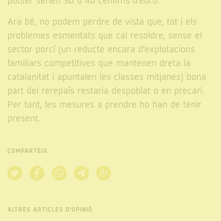
potser serien 30 o 40 cèntims d'euro.
Ara bé, no podem perdre de vista que, tot i els
problemes esmentats que cal resoldre, sense el
sector porcí (un reducte encara d'explotacions
familiars competitives que mantenen dreta la
catalanitat i apuntalen les classes mitjanes) bona
part del rerepaís restaria despoblat o en precari.
Per tant, les mesures a prendre ho han de tenir
present.
COMPARTEIX
ALTRES ARTICLES D'OPINIÓ