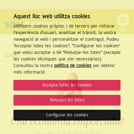
Aquest lloc web utilitza cookies
Utilitzem cookies pròpies i de tercers per millorar
MENÚ
l’experiència d’usuari, analitzar el trànsit, la vostra
MENÚ
Cercar
navegació al web i personalitzar el contingut. Podeu
DE
NAVEGACIÓ
Tanca
“Acceptar totes les cookies”, “Configurar les cookies”
que voleu acceptar o bé “Rebutjar-les totes” (excepte
Opinió
les cookies tècniques que són necessàries).
Consulteu la nostra
política de cookies
per obtenir
CERCAR
més informació.
Accepta totes les cookies
Rebutjar-les totes
Miquel Àngel Estradé
Configurar les cookies
Una economia emporcada?
Divendres, 22 de de maig de 2026