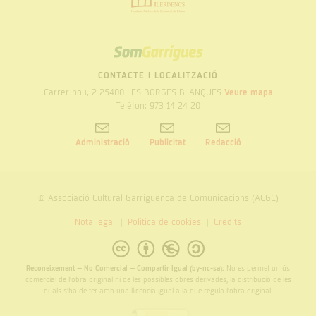
SOM
GARRIGUES
CONTACTE I LOCALITZACIÓ
Carrer nou, 2 25400 LES BORGES BLANQUES
Veure mapa
Telèfon: 973 14 24 20
Administració
Publicitat
Redacció
© Associació Cultural Garriguenca de Comunicacions (ACGC)
Nota legal
Politica de cookies
Crèdits
Reconeixement – No Comercial – Compartir Igual (by-nc-sa):
No es permet un ús
comercial de l’obra original ni de les possibles obres derivades, la distribució de les
quals s’ha de fer amb una llicència igual a la que regula l’obra original.