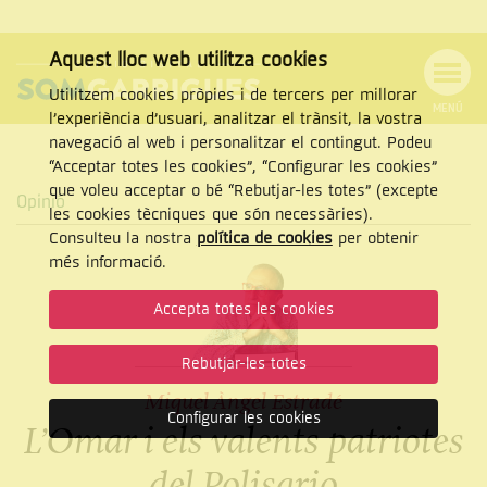
Aquest lloc web utilitza cookies
Utilitzem cookies pròpies i de tercers per millorar
MENÚ
l’experiència d’usuari, analitzar el trànsit, la vostra
MENÚ
Cercar
navegació al web i personalitzar el contingut. Podeu
DE
NAVEGACIÓ
Tanca
“Acceptar totes les cookies”, “Configurar les cookies”
que voleu acceptar o bé “Rebutjar-les totes” (excepte
Opinió
les cookies tècniques que són necessàries).
Consulteu la nostra
política de cookies
per obtenir
CERCAR
més informació.
Accepta totes les cookies
Rebutjar-les totes
Miquel Àngel Estradé
Configurar les cookies
L’Omar i els valents patriotes
del Polisario