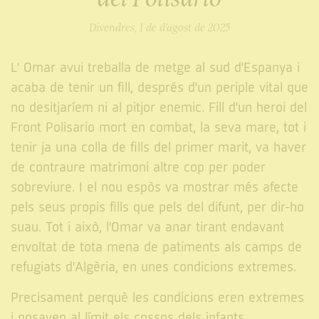
Divendres, 1 de d’agost de 2025
L' Omar avui treballa de metge al sud d'Espanya i
acaba de tenir un fill, després d'un periple vital que
no desitjaríem ni al pitjor enemic. Fill d'un heroi del
Front Polisario mort en combat, la seva mare, tot i
tenir ja una colla de fills del primer marit, va haver
de contraure matrimoni altre cop per poder
sobreviure. I el nou espòs va mostrar més afecte
pels seus propis fills que pels del difunt, per dir-ho
suau. Tot i això, l'Omar va anar tirant endavant
envoltat de tota mena de patiments als camps de
refugiats d'Algèria, en unes condicions extremes.
Precisament perquè les condicions eren extremes
i posaven al límit els cossos dels infants