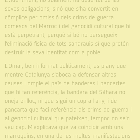
Evidentment, no solament ha desertat de les
seves obligacions, sinó que s'ha convertit en
còmplice per omissió dels crims de guerra
comesos pel Marroc i del genocidi cultural que hi
està perpetrant, perquè si bé no persegueix
l'eliminació física de tots saharauis sí que pretén
destruir la seva identitat com a poble.
L'Omar, ben informat políticament, es plany que
mentre Catalunya s'aboca a defensar altres
causes i omple el país de banderes i pancartes
que hi fan referència, la bandera del Sàhara no
oneja enlloc, ni que sigui un cop a l'any, i de
pancarta que faci referència als crims de guerra i
al genocidi cultural que pateixen, tampoc no se'n
veu cap. M'explicava que va coincidir amb uns
marroquins, en una de les moltes manifestacions