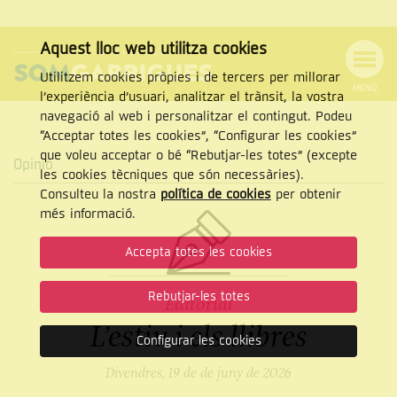
Aquest lloc web utilitza cookies
Utilitzem cookies pròpies i de tercers per millorar
MENÚ
l’experiència d’usuari, analitzar el trànsit, la vostra
MENÚ
Cercar
navegació al web i personalitzar el contingut. Podeu
DE
NAVEGACIÓ
Tanca
“Acceptar totes les cookies”, “Configurar les cookies”
que voleu acceptar o bé “Rebutjar-les totes” (excepte
Opinió
les cookies tècniques que són necessàries).
Consulteu la nostra
política de cookies
per obtenir
CERCAR
més informació.
Accepta totes les cookies
Rebutjar-les totes
Editorial
L’estiu i els llibres
Configurar les cookies
Divendres, 19 de de juny de 2026