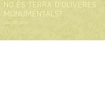
NO ÉS TERRA D’OLIVERES
MONUMENTALS?
D’AGOST 2025
El Departament de Territori de la Generalitat ha
presentat els resultats del cens de les oliveres
monumentals de què té constància a Catalunya, i les
Garrigues, malgrat ser terra d'oli, no és dels llocs on n'hi
hagi gaires. Parlem dels motius i dels intents de posar
en valor les que hi ha.