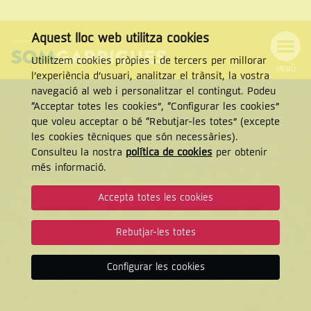
Aquest lloc web utilitza cookies
Utilitzem cookies pròpies i de tercers per millorar
MENÚ
l’experiència d’usuari, analitzar el trànsit, la vostra
Menú
Cercar
navegació al web i personalitzar el contingut. Podeu
de
Tanca
“Acceptar totes les cookies”, “Configurar les cookies”
navegació
que voleu acceptar o bé “Rebutjar-les totes” (excepte
les cookies tècniques que són necessàries).
Consulteu la nostra
política de cookies
per obtenir
CERCAR
més informació.
Accepta totes les cookies
Rebutjar-les totes
Configurar les cookies