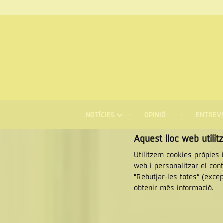
Menú
NOTÍCIES
OPINIÓ
ENTREVI
de
navegació
Cercar
Aquest lloc web utilit
Utilitzem cookies pròpies i
web i personalitzar el con
“Rebutjar-les totes” (exce
obtenir més informació.