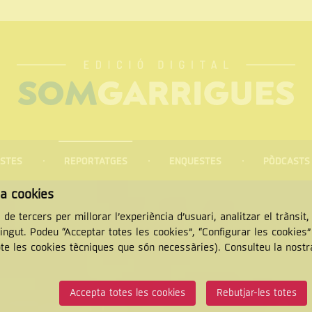
STES
REPORTATGES
ENQUESTES
PÒDCASTS
za cookies
 de tercers per millorar l’experiència d’usuari, analitzar el trànsit
tingut. Podeu “Acceptar totes les cookies”, “Configurar les cookies
pte les cookies tècniques que són necessàries). Consulteu la nost
CERCAR
Accepta totes les cookies
Rebutjar-les totes