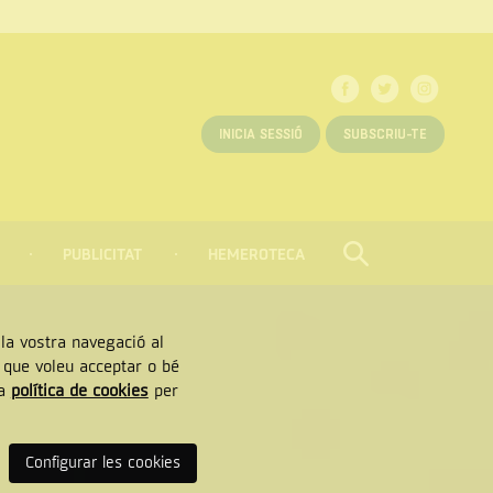
INICIA SESSIÓ
SUBSCRIU-TE
PUBLICITAT
HEMEROTECA
CERCAR
Tancar
, la vostra navegació al
” que voleu acceptar o bé
ra
política de cookies
per
Configurar les cookies