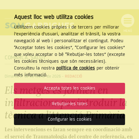
Aquest lloc web utilitza cookies
Utilitzem cookies pròpies i de tercers per millorar
MENÚ
l’experiència d’usuari, analitzar el trànsit, la vostra
MENÚ
Cercar
navegació al web i personalitzar el contingut. Podeu
DE
NAVEGACIÓ
Tanca
“Acceptar totes les cookies”, “Configurar les cookies”
que voleu acceptar o bé “Rebutjar-les totes” (excepte
COMARCA
,
SALUT
les cookies tècniques que són necessàries).
Consulteu la nostra
política de cookies
per obtenir
CERCAR
més informació.
Dimarts, 17 de de febrer de 2026
-
REDACCIÓ
Els metges es formen en
Accepta totes les cookies
infiltracions per introduir la
Rebutjar-les totes
tècnica a l’Atenció Primària
Configurar les cookies
Les intervencions es faran sempre en coordinació amb
el servei de Traumatologia del centre de referència, en