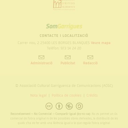
SOM
GARRIGUES
CONTACTE I LOCALITZACIÓ
Carrer nou, 2 25400 LES BORGES BLANQUES
Veure mapa
Telèfon: 973 14 24 20
Administració
Publicitat
Redacció
© Associació Cultural Garriguenca de Comunicacions (ACGC)
Nota legal
Politica de cookies
Crèdits
Reconeixement – No Comercial – Compartir Igual (by-nc-sa):
No es permet un ús
comercial de l’obra original ni de les possibles obres derivades, la distribució de les
quals s’ha de fer amb una llicència igual a la que regula l’obra original.