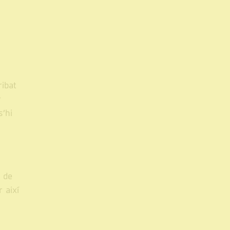
ribat
r
’hi
 de
 així