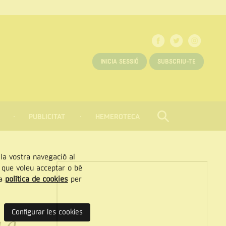
INICIA SESSIÓ
SUBSCRIU-TE
PUBLICITAT
HEMEROTECA
CERCAR
Tancar
, la vostra navegació al
” que voleu acceptar o bé
ra
política de cookies
per
Configurar les cookies
 a