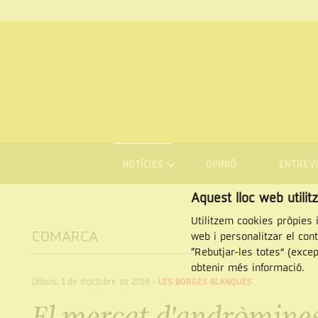
MENÚ
DE
NOTÍCIES
OPINIÓ
ENTREVI
NAVEGACIÓ
Cercar
Aquest lloc web utilit
Utilitzem cookies pròpies i
COMARCA
web i personalitzar el con
“Rebutjar-les totes” (exce
obtenir més informació.
Dilluns, 1 de d’octubre de 2018
-
LES BORGES BLANQUES
El mercat d'andròmines 