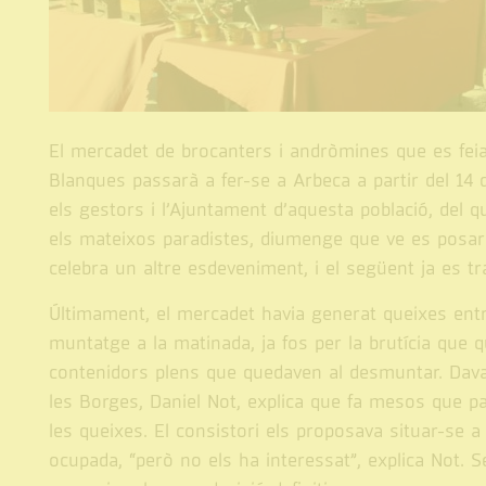
El mercadet de brocanters i andròmines que es feia
Blanques passarà a fer-se a Arbeca a partir del 14 d’
els gestors i l’Ajuntament d’aquesta població, del q
els mateixos paradistes, diumenge que ve es posara
celebra un altre esdeveniment, i el següent ja es tr
Últimament, el mercadet havia generat queixes entre
muntatge a la matinada, ja fos per la brutícia que q
contenidors plens que quedaven al desmuntar. Davant
les Borges, Daniel Not, explica que fa mesos que pa
les queixes. El consistori els proposava situar-se a
ocupada, “però no els ha interessat”, explica Not. S