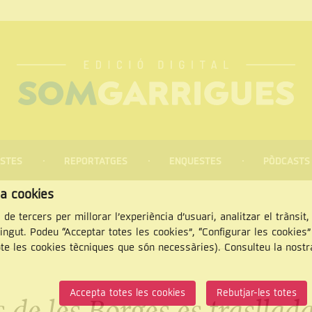
STES
REPORTATGES
ENQUESTES
PÒDCASTS
za cookies
 de tercers per millorar l’experiència d’usuari, analitzar el trànsit
tingut. Podeu “Acceptar totes les cookies”, “Configurar les cookies
pte les cookies tècniques que són necessàries). Consulteu la nost
CERCAR
Accepta totes les cookies
Rebutjar-les totes
de les Borges es trasllada