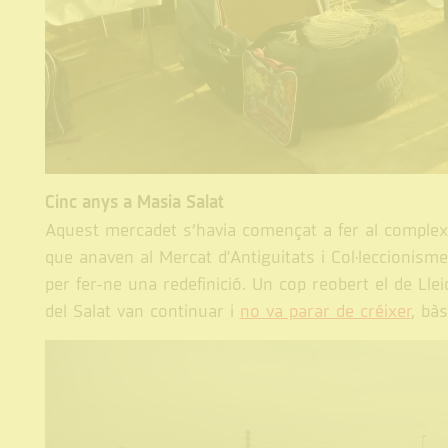
Cinc anys a Masia Salat
Aquest mercadet s’havia començat a fer al complex 
que anaven al Mercat d'Antiguitats i Col·leccionisme
per fer-ne una redefinició. Un cop reobert el de Lle
del Salat van continuar i
no va parar de créixer
, bà