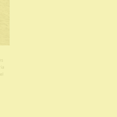
es
ria
el