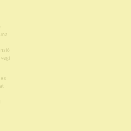
ó
 una
ensió
 vegi
 es
at
s
l