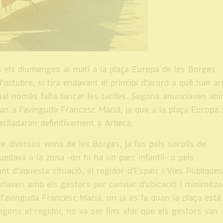
 els diumenges al matí a la plaça Europa de les Borges
octubre, si tira endavant el principi d’acord a què han ar
ual només falta tancar les tarifes. Segons anunciaven ahi
n a l’avinguda Francesc Macià, ja que a la plaça Europa s
aslladaran definitivament a Arbeca.
 diversos veïns de les Borges, ja fos pels sorolls de
uedava a la zona -on hi ha un parc infantil- o pels
 d’aquesta situació, el regidor d’Espais i Vies Públiques
rlaven amb els gestors per canviar d’ubicació i minimitzar
 l’avinguda Francesc Macià, on ja es fa quan la plaça està
egons el regidor, no va ser fins ahir que els gestors van