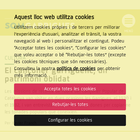
Aquest lloc web utilitza cookies
Utilitzem cookies pròpies i de tercers per millorar
MENÚ
l’experiència d’usuari, analitzar el trànsit, la vostra
MENÚ
Cercar
navegació al web i personalitzar el contingut. Podeu
DE
NAVEGACIÓ
Tanca
“Acceptar totes les cookies”, “Configurar les cookies”
que voleu acceptar o bé “Rebutjar-les totes” (excepte
Reportatges
CULTURA
les cookies tècniques que són necessàries).
Consulteu la nostra
política de cookies
per obtenir
El cançoner garriguenc, un
CERCAR
més informació.
patrimoni oblidat
Accepta totes les cookies
Les missions de recerca de l'Obra del Cançoner Popular de
Catalunya van visitar en dues ocasions les Garrigues, el 1930 i
Rebutjar-les totes
el 1932, i van entrevistar majoritàriament dones per copiar-ne
les tonades populars que coneixien.
Configurar les cookies
Per Xavier Franch