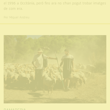
el 1996 a Occitània, però fins ara no s'han pogut trobar imatges
de com era.
Per Miquel Andreu