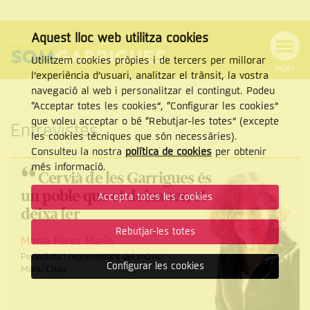
Aquest lloc web utilitza cookies
Utilitzem cookies pròpies i de tercers per millorar
MENÚ
l’experiència d’usuari, analitzar el trànsit, la vostra
MENÚ
Cercar
navegació al web i personalitzar el contingut. Podeu
DE
NAVEGACIÓ
Tanca
“Acceptar totes les cookies”, “Configurar les cookies”
que voleu acceptar o bé “Rebutjar-les totes” (excepte
Entrevistes
les cookies tècniques que són necessàries).
Consulteu la nostra
política de cookies
per obtenir
CERCAR
“
més informació.
Cervià de les Garrigues és
un poble que et deixa ser, et
Accepta totes les cookies
deixa fer
Rebutjar-les totes
Marta Pérez Marín
Periodista i representant del músic
Configurar les cookies
Manu Chao