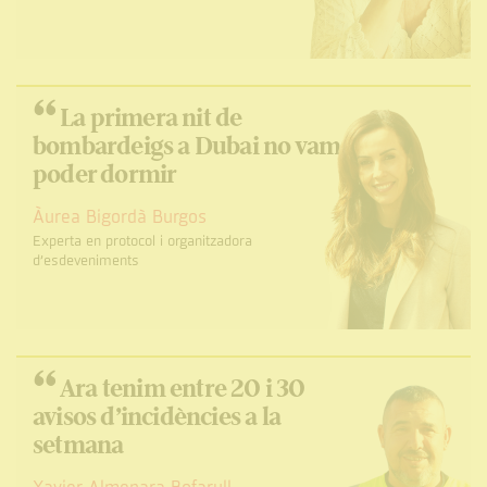
“
La primera nit de
bombardeigs a Dubai no vam
poder dormir
Àurea Bigordà Burgos
Experta en protocol i organitzadora
d’esdeveniments
“
Ara tenim entre 20 i 30
avisos d’incidències a la
setmana