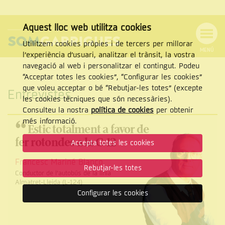
Aquest lloc web utilitza cookies
Utilitzem cookies pròpies i de tercers per millorar
MENÚ
l’experiència d’usuari, analitzar el trànsit, la vostra
MENÚ
Cercar
navegació al web i personalitzar el contingut. Podeu
DE
NAVEGACIÓ
Tanca
“Acceptar totes les cookies”, “Configurar les cookies”
que voleu acceptar o bé “Rebutjar-les totes” (excepte
Entrevistes
les cookies tècniques que són necessàries).
Consulteu la nostra
política de cookies
per obtenir
CERCAR
“
més informació.
Estic totalment a favor de
fer rotondes a la C-12
Accepta totes les cookies
Francesc Mariné Blanco
Rebutjar-les totes
Conductor de l’autobús de la línia
Almatret-Lleida (L-124)
Configurar les cookies