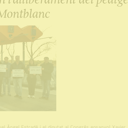
i Montblanc
uel Àngel Estradé i el diputat al Congrés epsanyol Xavier