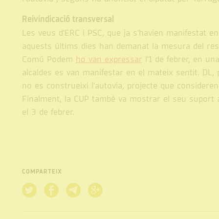
Reivindicació transversal
Les veus d'ERC i PSC, que ja s'havien manifestat e
aquests últims dies han demanat la mesura del resca
Comú Podem
ho van expressar
l'1 de febrer, en un
alcaldes es van manifestar en el mateix sentit. DL,
no es construeixi l'autovia, projecte que consideren
Finalment, la CUP també va mostrar el seu suport a l
el 3 de febrer.
COMPARTEIX