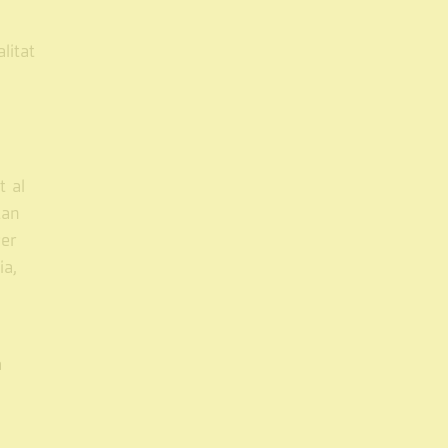
litat
t al
tan
Per
ia,
a