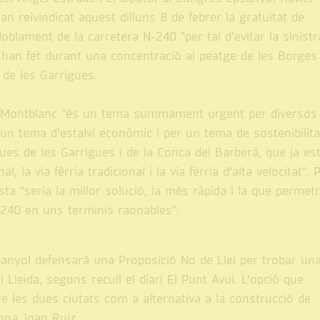
n reivindicat aquest dilluns 8 de febrer la gratuïtat de
oblament de la carretera N-240 "per tal d’evitar la sinistra
Ho han fet durant una concentració al peatge de les Borges
 de les Garrigues.
da i Montblanc "és un tema summament urgent per diversos
er un tema d’estalvi econòmic i per un tema de sostenibilita
ues de les Garrigues i de la Conca del Barberà, que ja es
la via fèrria tradicional i la via fèrria d’alta velocitat". 
ta "seria la millor solució, la més ràpida i la que permetr
-240 en uns terminis raonables".
panyol defensarà una Proposició No de Llei per trobar un
 Lleida, segons recull el diari El Punt Avui. L’opció que
e les dues ciutats com a alternativa a la construcció de
gona Joan Ruiz.