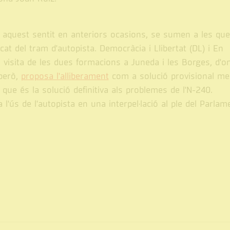
n aquest sentit en anteriors ocasions, se sumen a les que
t del tram d'autopista. Democràcia i Llibertat (DL) i En
a visita de les dues formacions a Juneda i les Borges, d'on
 però,
proposa l'alliberament
com a solució provisional me
 que és la solució definitiva als problemes de l'N-240.
'ús de l'autopista en una interpel·lació al ple del Parlam