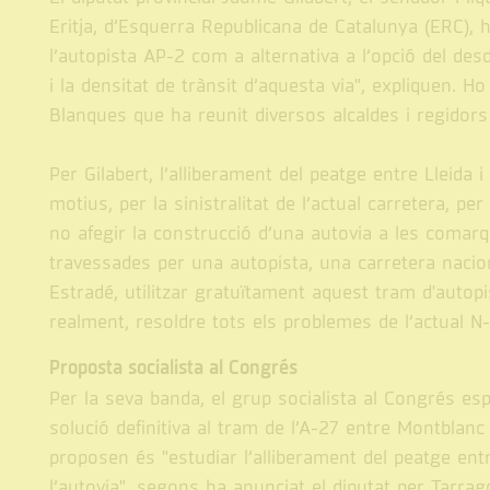
Eritja, d’Esquerra Republicana de Catalunya (ERC), ha
l’autopista AP-2 com a alternativa a l’opció del desd
i la densitat de trànsit d’aquesta via", expliquen. 
Blanques que ha reunit diversos alcaldes i regidors
Per Gilabert, l’alliberament del peatge entre Llei
motius, per la sinistralitat de l’actual carretera, p
no afegir la construcció d’una autovia a les comarq
travessades per una autopista, una carretera nacional, 
Estradé, utilitzar gratuïtament aquest tram d'autopis
realment, resoldre tots els problemes de l’actual N
Proposta socialista al Congrés
Per la seva banda, el grup socialista al Congrés es
solució definitiva al tram de l’A-27 entre Montblanc i
proposen és "estudiar l’alliberament del peatge entr
l’autovia", segons ha anunciat el diputat per Tarra