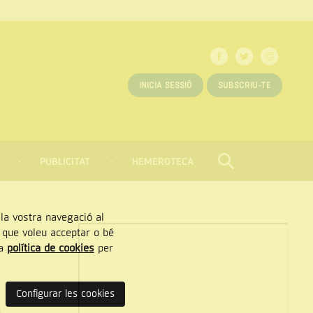
INICIA SESSIÓ
SUBSCRIU-TE
PUBLICITAT
HEMEROTECA
CERCAR
Tancar
, la vostra navegació al
” que voleu acceptar o bé
ra
política de cookies
per
Configurar les cookies
e