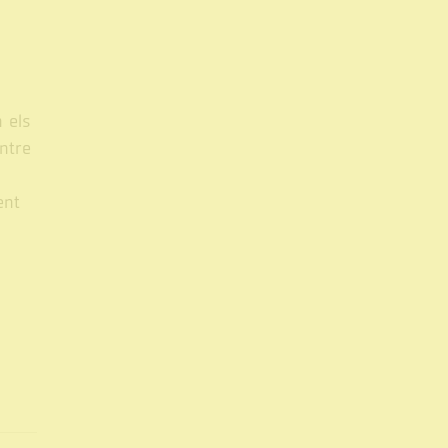
 els
ntre
ent