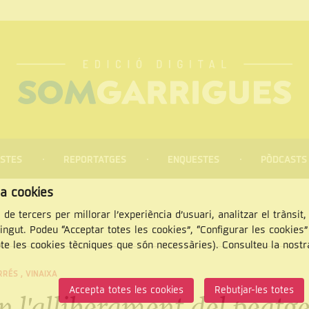
STES
REPORTATGES
ENQUESTES
PÒDCASTS
za cookies
 de tercers per millorar l’experiència d’usuari, analitzar el trànsit
tingut. Podeu “Acceptar totes les cookies”, “Configurar les cookies
pte les cookies tècniques que són necessàries). Consulteu la nost
CERCAR
RRÉS
,
VINAIXA
Accepta totes les cookies
Rebutjar-les totes
n l'alliberament del peatg