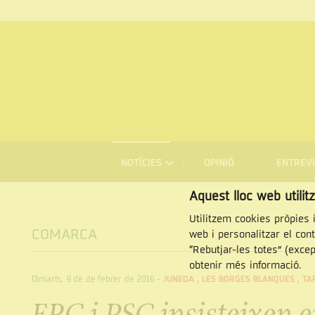
MENÚ
DE
NOTÍCIES
OPINIÓ
ENTREVI
NAVEGACIÓ
Cercar
Aquest lloc web utilit
Utilitzem cookies pròpies i
COMARCA
web i personalitzar el con
“Rebutjar-les totes” (exce
obtenir més informació.
Dimarts, 9 de de febrer de 2016
-
JUNEDA
,
LES BORGES BLANQUES
,
TA
ERC i PSC insisteixen e