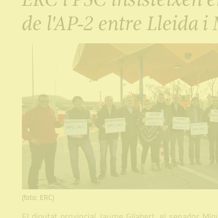
de l'AP-2 entre Lleida 
(foto: ERC)
El diputat provincial Jaume Gilabert, el senador Miq