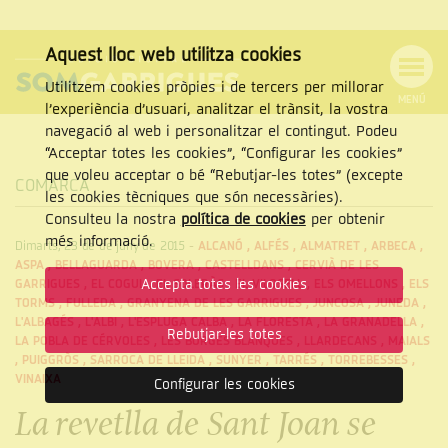
Aquest lloc web utilitza cookies
Utilitzem cookies pròpies i de tercers per millorar
MENÚ
l’experiència d’usuari, analitzar el trànsit, la vostra
MENÚ
Cercar
navegació al web i personalitzar el contingut. Podeu
DE
NAVEGACIÓ
Tanca
“Acceptar totes les cookies”, “Configurar les cookies”
que voleu acceptar o bé “Rebutjar-les totes” (excepte
COMARCA
les cookies tècniques que són necessàries).
Consulteu la nostra
política de cookies
per obtenir
CERCAR
més informació.
Dimarts, 23 de de juny de 2015
-
ALCANÓ
,
ALFÉS
,
ALMATRET
,
ARBECA
,
ASPA
,
BELLAGUARDA
,
BOVERA
,
CASTELLDANS
,
CERVIÀ DE LES
Accepta totes les cookies
GARRIGUES
,
EL COGUL
,
EL SOLERÀS
,
EL VILOSELL
,
ELS OMELLONS
,
ELS
TORMS
,
FULLEDA
,
GRANYENA DE LES GARRIGUES
,
JUNCOSA
,
JUNEDA
,
L'ALBAGÉS
,
L'ALBI
,
L'ESPLUGA CALBA
,
LA FLORESTA
,
LA GRANADELLA
,
Rebutjar-les totes
LA POBLA DE CÉRVOLES
,
LES BORGES BLANQUES
,
LLARDECANS
,
MAIALS
,
PUIGGRÒS
,
SARROCA DE LLEIDA
,
SUNYER
,
TARRÉS
,
TORREBESSES
,
VINAIXA
Configurar les cookies
La revetlla de Sant Joan se