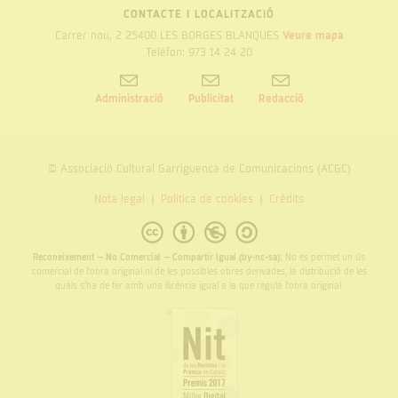
CONTACTE I LOCALITZACIÓ
Carrer nou, 2 25400 LES BORGES BLANQUES
Veure mapa
Telèfon: 973 14 24 20
Administració
Publicitat
Redacció
© Associació Cultural Garriguenca de Comunicacions (ACGC)
Nota legal
Politica de cookies
Crèdits
Reconeixement – No Comercial – Compartir Igual (by-nc-sa):
No es permet un ús
comercial de l’obra original ni de les possibles obres derivades, la distribució de les
quals s’ha de fer amb una llicència igual a la que regula l’obra original.