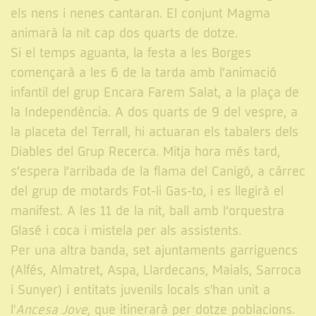
els nens i nenes cantaran. El conjunt Magma
animarà la nit cap dos quarts de dotze.
Si el temps aguanta, la festa a les Borges
començarà a les 6 de la tarda amb l’animació
infantil del grup Encara Farem Salat, a la plaça de
la Independència. A dos quarts de 9 del vespre, a
la placeta del Terrall, hi actuaran els tabalers dels
Diables del Grup Recerca. Mitja hora més tard,
s’espera l’arribada de la flama del Canigó, a càrrec
del grup de motards Fot-li Gas-to, i es llegirà el
manifest. A les 11 de la nit, ball amb l’orquestra
Glasé i coca i mistela per als assistents.
Per una altra banda, set ajuntaments garriguencs
(
Alfés, Almatret, Aspa, Llardecans, Maials, Sarroca
i Sunyer) i entitats juvenils locals s'han unit a
l'
Ancesa Jove
, que itinerarà per dotze poblacions.