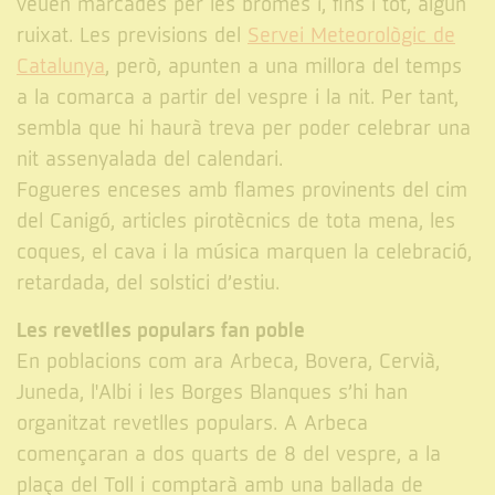
veuen marcades per les bromes i, fins i tot, algun
ruixat. Les previsions del
Servei Meteorològic de
Catalunya
, però, apunten a una millora del temps
a la comarca a partir del vespre i la nit. Per tant,
sembla que hi haurà treva per poder celebrar una
nit assenyalada del calendari.
Fogueres enceses amb flames provinents del cim
del Canigó, articles pirotècnics de tota mena, les
coques, el cava i la música marquen la celebració,
retardada, del solstici d’estiu.
Les revetlles populars fan poble
En poblacions com ara Arbeca, Bovera, Cervià,
Juneda, l'Albi i les Borges Blanques s’hi han
organitzat revetlles populars. A Arbeca
començaran a dos quarts de 8 del vespre, a la
plaça del Toll i comptarà amb una ballada de