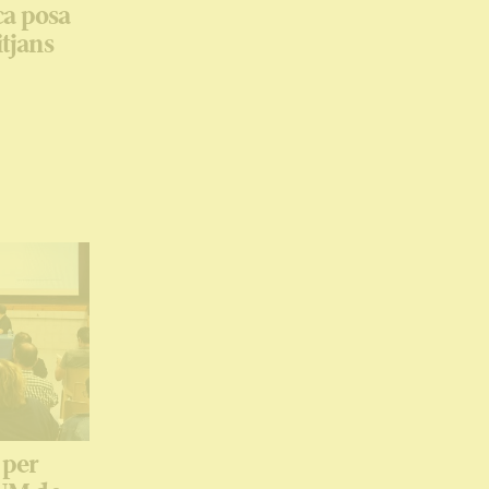
ca posa
itjans
 per