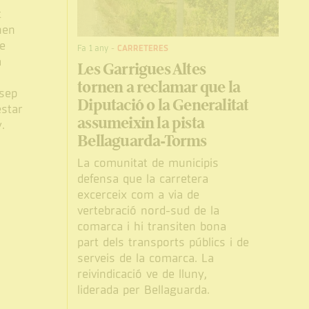
t
nen
e
Fa 1 any
-
CARRETERES
a
Les Garrigues Altes
tornen a reclamar que la
osep
Diputació o la Generalitat
estar
assumeixin la pista
.
Bellaguarda-Torms
La comunitat de municipis
defensa que la carretera
excerceix com a via de
vertebració nord-sud de la
comarca i hi transiten bona
part dels transports públics i de
serveis de la comarca. La
reivindicació ve de lluny,
liderada per Bellaguarda.