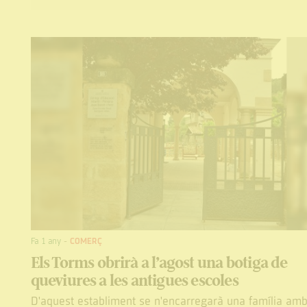
Fa 1 any
-
COMERÇ
Els Torms obrirà a l’agost una botiga de
queviures a les antigues escoles
D'aquest establiment se n'encarregarà una família am