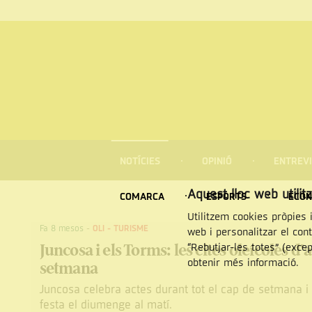
MENÚ
DE
NOTÍCIES
OPINIÓ
ENTREVI
NAVEGACIÓ
Cercar
Aquest lloc web utilit
COMARCA
ESPORTS
ECON
Utilitzem cookies pròpies i
Fa 8 mesos
-
OLI
-
TURISME
web i personalitzar el con
Juncosa i els Torms: les cites oleícoles d
“Rebutjar-les totes” (exce
obtenir més informació.
setmana
Juncosa celebra actes durant tot el cap de setmana i
festa el diumenge al matí.