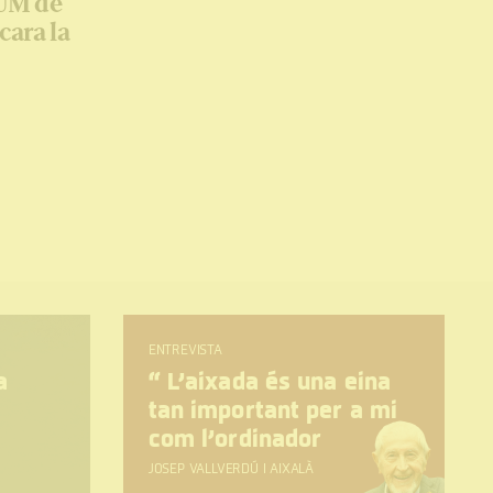
OUM de
cara la
ENTREVISTA
a
“
L’aixada és una eina
tan important per a mi
com l’ordinador
JOSEP VALLVERDÚ I AIXALÀ