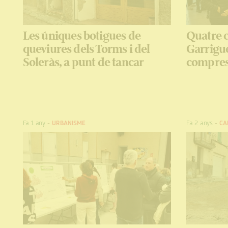
Les úniques botigues de
Quatre c
queviures dels Torms i del
Garrigue
Soleràs, a punt de tancar
compres 
Fa 1 any
-
URBANISME
Fa 2 anys
-
CA