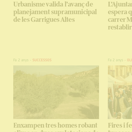
Urbanisme valida l'avanç de
L’Ajunt
planejament supramunicipal
espera q
de les Garrigues Altes
carrer M
restabli
Fa 2 anys
-
SUCCESSOS
Fa 2 anys
-
OLI
Enxampen tres homes robant
Fires i f