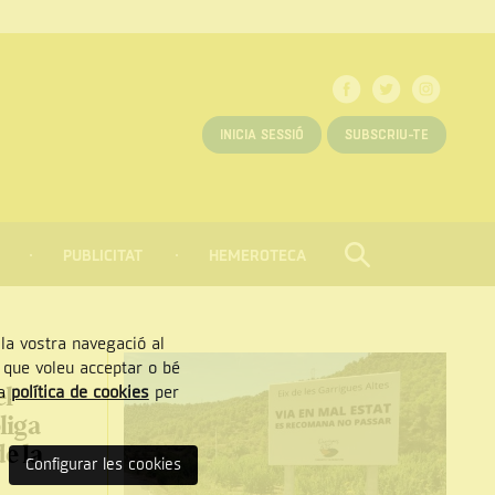
INICIA SESSIÓ
SUBSCRIU-TE
PUBLICITAT
HEMEROTECA
CERCAR
Tancar
, la vostra navegació al
” que voleu acceptar o bé
el
ra
política de cookies
per
liga
de la
Configurar les cookies