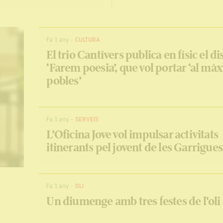
Fa 1 any
-
CULTURA
El trio Cantívers publica en físic el di
‘Farem poesia’, que vol portar ‘al mà
pobles’
Fa 1 any
-
SERVEIS
L’Oficina Jove vol impulsar activitats
itinerants pel jovent de les Garrigues
Fa 1 any
-
OLI
Un diumenge amb tres festes de l'oli
b