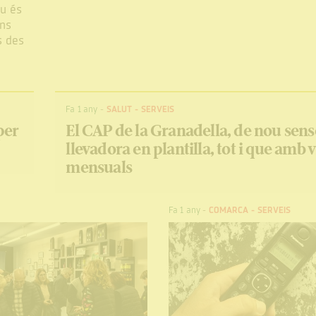
iu és
ons
s des
Fa 1 any
-
SALUT
-
SERVEIS
per
El CAP de la Granadella, de nou sens
llevadora en plantilla, tot i que amb v
mensuals
Fa 1 any
-
COMARCA
-
SERVEIS