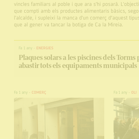
vincles familiars al poble i que ara s'hi posarà. L'object
que compti amb els productes alimentaris bàsics, seg
l'alcalde, i supleixi la manca d'un comerç d’aquest tipu
que al gener va tancar la botiga de Ca la Mireia.
Fa 1 any
-
ENERGIES
Plaques solars a les piscines dels Torms 
abastir tots els equipaments municipals
Fa 1 any
-
COMERÇ
Fa 1 any
-
OLI