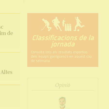
sc
xim de
Classificacions de la
jornada
Consulta tots els resultats esportius
dels equips garriguencs en aquest cap
de setmana.
 Altes
Opinió