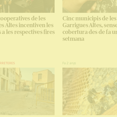
ooperatives de les
Cinc municipis de les
s Altes incentiven les
Garrigues Altes, sens
a les respectives fires
cobertura des de fa u
setmana
RRETERES
Fa 2 anys