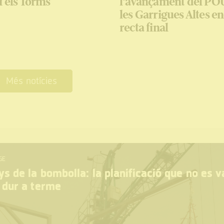
i els Torms
l'avançament del P
les Garrigues Altes en
recta final
Més notícies
GE
s de la bombolla: la planificació que no es v
 dur a terme