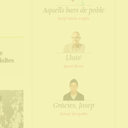
Aquells bars de poble
Josep Maria Anglès
e
Lluís!
isites
Ignasi Revés
Gràcies, Josep
Bernat Morgades