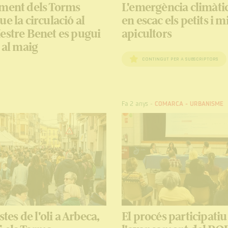
ament dels Torms
L'emergència climàti
ue la circulació al
en escac els petits i m
estre Benet es pugui
apicultors
r al maig
CONTINGUT PER A SUBSCRIPTORS
Fa 2 anys
-
COMARCA
-
URBANISME
estes de l'oli a Arbeca,
El procés participatiu