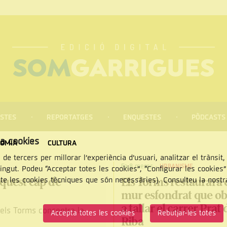
STES
REPORTATGES
ENQUESTES
PÒDCASTS
za cookies
OMIA
CULTURA
 de tercers per millorar l’experiència d’usuari, analitzar el trànsit
Fa 8 mesos
-
URBANISME
tingut. Podeu “Acceptar totes les cookies”, “Configurar les cookies
'aquest cap de
Els Torms restaurarà 
pte les cookies tècniques que són necessàries). Consulteu la nost
mur esfondrat que ob
CERCAR
a tallar el carrer Prat 
 els Torms concentra la
Accepta totes les cookies
Rebutjar-les totes
Riba