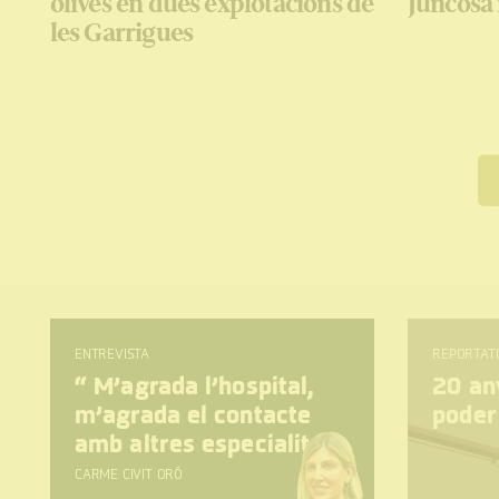
olives en dues explotacions de
Juncosa 
les Garrigues
ENTREVISTA
REPORTAT
“
M’agrada l’hospital,
20 any
m’agrada el contacte
poder
amb altres especialitats
CARME CIVIT ORÓ