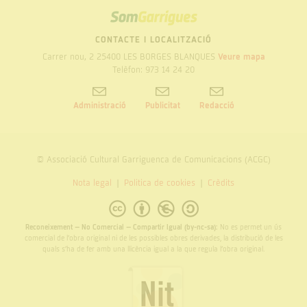
SOM
GARRIGUES
CONTACTE I LOCALITZACIÓ
Carrer nou, 2 25400 LES BORGES BLANQUES
Veure mapa
Telèfon: 973 14 24 20
Administració
Publicitat
Redacció
© Associació Cultural Garriguenca de Comunicacions (ACGC)
Nota legal
Politica de cookies
Crèdits
Reconeixement – No Comercial – Compartir Igual (by-nc-sa):
No es permet un ús
comercial de l’obra original ni de les possibles obres derivades, la distribució de les
quals s’ha de fer amb una llicència igual a la que regula l’obra original.