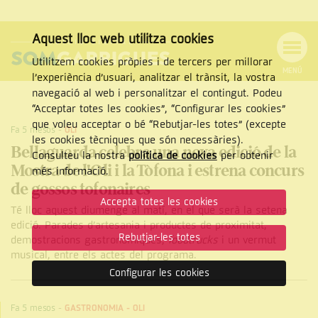
Aquest lloc web utilitza cookies
Utilitzem cookies pròpies i de tercers per millorar
MENÚ
l’experiència d’usuari, analitzar el trànsit, la vostra
MENÚ
Cercar
navegació al web i personalitzar el contingut. Podeu
DE
NAVEGACIÓ
Tanca
“Acceptar totes les cookies”, “Configurar les cookies”
que voleu acceptar o bé “Rebutjar-les totes” (excepte
Fa 5 mesos
-
OLI
les cookies tècniques que són necessàries).
Bellaguarda celebra una nova edició de la
Consulteu la nostra
política de cookies
per obtenir
Mostra de l'Oli i la Tòfona i estrena concurs
CERCAR
més informació.
de gossos tofonaires
Accepta totes les cookies
Té lloc aquest diumenge al matí, en el que serà la setena
edició. Parades d’artesania i productes de proximitat,
Rebutjar-les totes
demostracions gastronòmiques,
foodtrucks
i un vermut
musical, entre els actes del programa.
Configurar les cookies
Fa 5 mesos
-
GASTRONOMIA
-
OLI