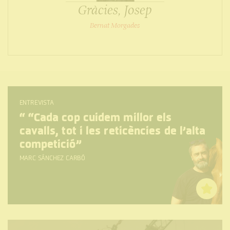
Gràcies, Josep
Bernat Morgades
ENTREVISTA
“
“Cada cop cuidem millor els
cavalls, tot i les reticències de l’alta
competició”
MARC SÁNCHEZ CARBÓ