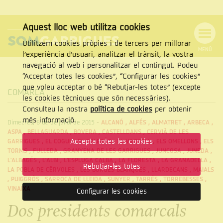
Aquest lloc web utilitza cookies
Utilitzem cookies pròpies i de tercers per millorar
MENÚ
l’experiència d’usuari, analitzar el trànsit, la vostra
MENÚ
Cercar
navegació al web i personalitzar el contingut. Podeu
DE
NAVEGACIÓ
Tanca
“Acceptar totes les cookies”, “Configurar les cookies”
que voleu acceptar o bé “Rebutjar-les totes” (excepte
COMARCA
les cookies tècniques que són necessàries).
Consulteu la nostra
política de cookies
per obtenir
CERCAR
més informació.
Dimecres, 8 de de juliol de 2015
-
ALCANÓ
,
ALFÉS
,
ALMATRET
,
ARBECA
,
ASPA
,
BELLAGUARDA
,
BOVERA
,
CASTELLDANS
,
CERVIÀ DE LES
Accepta totes les cookies
GARRIGUES
,
EL COGUL
,
EL SOLERÀS
,
EL VILOSELL
,
ELS OMELLONS
,
ELS
TORMS
,
FULLEDA
,
GRANYENA DE LES GARRIGUES
,
JUNCOSA
,
JUNEDA
,
L'ALBAGÉS
,
L'ALBI
,
L'ESPLUGA CALBA
,
LA FLORESTA
,
LA GRANADELLA
,
Rebutjar-les totes
LA POBLA DE CÉRVOLES
,
LES BORGES BLANQUES
,
LLARDECANS
,
MAIALS
,
PUIGGRÒS
,
SARROCA DE LLEIDA
,
SUNYER
,
TARRÉS
,
TORREBESSES
,
VINAIXA
Configurar les cookies
Dos presidents comarcals