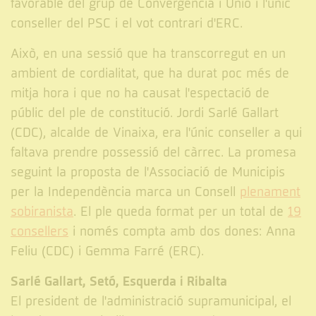
favorable del grup de Convergència i Unió i l'únic
conseller del PSC i el vot contrari d'ERC.
Això, en una sessió que ha transcorregut en un
ambient de cordialitat, que ha durat poc més de
mitja hora i que no ha causat l'espectació de
públic del ple de constitució. Jordi Sarlé Gallart
(CDC), alcalde de Vinaixa, era l'únic conseller a qui
faltava prendre possessió del càrrec. La promesa
seguint la proposta de l'Associació de Municipis
per la Independència marca un Consell
plenament
sobiranista
. El ple queda format per un total de
19
consellers
i només compta amb dos dones: Anna
Feliu (CDC) i Gemma Farré (ERC).
Sarlé Gallart, Setó, Esquerda i Ribalta
El president de l'administració supramunicipal, el