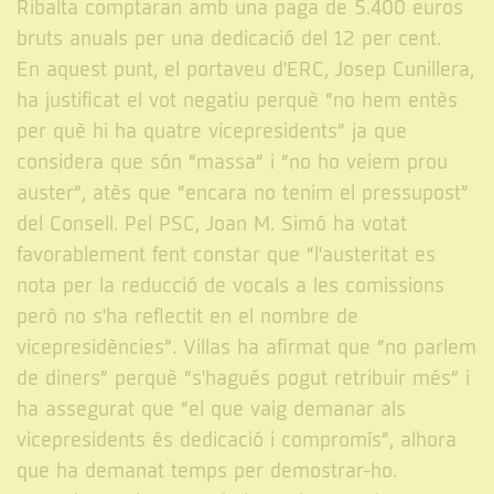
Ribalta comptaran amb una paga de 5.400 euros
bruts anuals per una dedicació del 12 per cent.
En aquest punt, el portaveu d'ERC, Josep Cunillera,
ha justificat el vot negatiu perquè “no hem entès
per què hi ha quatre vicepresidents” ja que
considera que són “massa” i “no ho veiem prou
auster”, atès que “encara no tenim el pressupost”
del Consell. Pel PSC, Joan M. Simó ha votat
favorablement fent constar que “l'austeritat es
nota per la reducció de vocals a les comissions
però no s'ha reflectit en el nombre de
vicepresidències”. Villas ha afirmat que “no parlem
de diners” perquè “s'hagués pogut retribuir més” i
ha assegurat que “el que vaig demanar als
vicepresidents és dedicació i compromís”, alhora
que ha demanat temps per demostrar-ho.