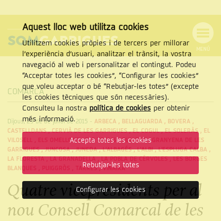
Aquest lloc web utilitza cookies
Utilitzem cookies pròpies i de tercers per millorar
MENÚ
l’experiència d’usuari, analitzar el trànsit, la vostra
MENÚ
Cercar
navegació al web i personalitzar el contingut. Podeu
DE
NAVEGACIÓ
Tanca
“Acceptar totes les cookies”, “Configurar les cookies”
que voleu acceptar o bé “Rebutjar-les totes” (excepte
COMARCA
les cookies tècniques que són necessàries).
Consulteu la nostra
política de cookies
per obtenir
CERCAR
més informació.
Dijous, 23 de de juliol de 2015
-
ARBECA
,
BELLAGUARDA
,
BOVERA
,
CASTELLDANS
,
CERVIÀ DE LES GARRIGUES
,
EL COGUL
,
EL SOLERÀS
,
EL
Accepta totes les cookies
VILOSELL
,
ELS OMELLONS
,
ELS TORMS
,
FULLEDA
,
GRANYENA DE LES
GARRIGUES
,
JUNCOSA
,
JUNEDA
,
L'ALBAGÉS
,
L'ALBI
,
L'ESPLUGA CALBA
,
LA FLORESTA
,
LA GRANADELLA
,
LA POBLA DE CÉRVOLES
,
LES BORGES
Rebutjar-les totes
BLANQUES
,
PUIGGRÒS
,
TARRÉS
,
VINAIXA
Quatre vicepresidents per al
Configurar les cookies
nou Consell Comarcal de les