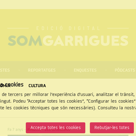
STES
REPORTATGES
ENQUESTES
PÒDCASTS
za cookies
OMIA
CULTURA
 de tercers per millorar l’experiència d’usuari, analitzar el trànsit
tingut. Podeu “Acceptar totes les cookies”, “Configurar les cookies
pte les cookies tècniques que són necessàries). Consulteu la nost
CERCAR
Accepta totes les cookies
Rebutjar-les totes
Fa 7 anys
-
ARBECA
-
ELS OMELLONS