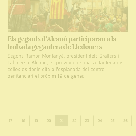
Els gegants d’Alcanó participaran a la
trobada gegantera de Lledoners
Segons Ramon Montanyà, president dels Grallers i
Tabalers d'Alcanó, es preveu que una vuitantena de
colles es donin cita a l'esplanada del centre
penitenciari el pròxim 19 de gener.
17
18
19
20
21
22
23
24
25
26