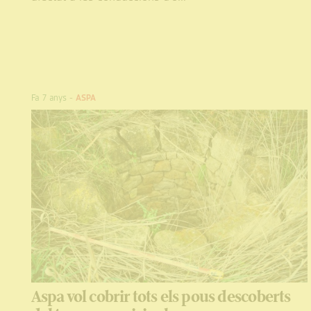
Fa 7 anys
-
ASPA
Aspa vol cobrir tots els pous descoberts