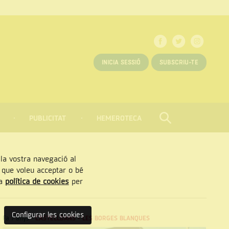
INICIA SESSIÓ
SUBSCRIU-TE
PUBLICITAT
HEMEROTECA
CERCAR
Tancar
, la vostra navegació al
” que voleu acceptar o bé
ra
política de cookies
per
Configurar les cookies
Fa 7 anys
-
CASTELLDANS
-
LES BORGES BLANQUES