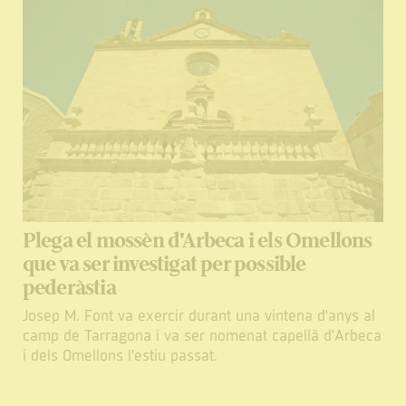
Plega el mossèn d'Arbeca i els Omellons
que va ser investigat per possible
pederàstia
Josep M. Font va exercir durant una vintena d'anys al
camp de Tarragona i va ser nomenat capellà d'Arbeca
i dels Omellons l'estiu passat.