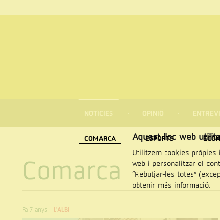
MENÚ
DE
NOTÍCIES
OPINIÓ
ENTREVI
NAVEGACIÓ
Cercar
Aquest lloc web utilit
COMARCA
ESPORTS
ECON
Utilitzem cookies pròpies i
Comarca
web i personalitzar el con
“Rebutjar-les totes” (exce
obtenir més informació.
Fa 7 anys
-
L'ALBI