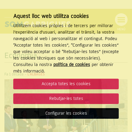
Aquest lloc web utilitza cookies
Utilitzem cookies pròpies i de tercers per millorar
MENÚ
l’experiència d’usuari, analitzar el trànsit, la vostra
MENÚ
Cercar
navegació al web i personalitzar el contingut. Podeu
DE
NAVEGACIÓ
Tanca
“Acceptar totes les cookies”, “Configurar les cookies”
que voleu acceptar o bé “Rebutjar-les totes” (excepte
Economia
les cookies tècniques que són necessàries).
Consulteu la nostra
política de cookies
per obtenir
CERCAR
més informació.
Fa 1 dècada
-
L'ALBAGÉS
Accepta totes les cookies
Rebutjar-les totes
Configurar les cookies