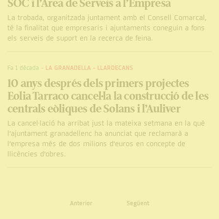
SOC i l’Àrea de Serveis a l’Empresa
La trobada, organitzada juntament amb el Consell Comarcal,
té la finalitat que empresaris i ajuntaments coneguin a fons
els serveis de suport en la recerca de feina.
Fa 1 dècada
-
LA GRANADELLA
-
LLARDECANS
10 anys després dels primers projectes
Eolia Tarraco cancel·la la construcció de les
centrals eòliques de Solans i l’Auliver
La cancel·lació ha arribat just la mateixa setmana en la què
l’ajuntament granadellenc ha anunciat que reclamarà a
l’empresa més de dos milions d’euros en concepte de
llicències d’obres.
Anterior
Següent