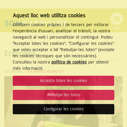
Aquest lloc web utilitza cookies
Utilitzem cookies pròpies i de tercers per millorar
MENÚ
l’experiència d’usuari, analitzar el trànsit, la vostra
MENÚ
Cercar
navegació al web i personalitzar el contingut. Podeu
DE
NAVEGACIÓ
Tanca
“Acceptar totes les cookies”, “Configurar les cookies”
que voleu acceptar o bé “Rebutjar-les totes” (excepte
Economia
les cookies tècniques que són necessàries).
Consulteu la nostra
política de cookies
per obtenir
CERCAR
més informació.
Fa 1 dècada
-
LES BORGES BLANQUES
Accepta totes les cookies
Rebutjar-les totes
Configurar les cookies