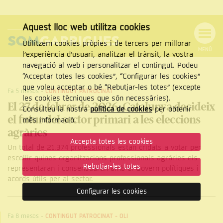
Aquest lloc web utilitza cookies
Utilitzem cookies pròpies i de tercers per millorar
MENÚ
l’experiència d’usuari, analitzar el trànsit, la vostra
MENÚ
Cercar
navegació al web i personalitzar el contingut. Podeu
DE
NAVEGACIÓ
Tanca
“Acceptar totes les cookies”, “Configurar les cookies”
que voleu acceptar o bé “Rebutjar-les totes” (excepte
Fa 5 mesos
-
CONTINGUT PATROCINAT
les cookies tècniques que són necessàries).
El 27 de febrer de 2026, Catalunya decideix
Consulteu la nostra
política de cookies
per obtenir
el futur del sector primari a les eleccions
CERCAR
més informació.
agràries
Accepta totes les cookies
Un total de 21.374 professionals estan cridats a votar per
escollir quines organitzacions professionals agràries els
Rebutjar-les totes
representaran i consensuaran amb el Govern polítiques i
acords útils per al sector.
Configurar les cookies
Fa 8 mesos
-
CONTINGUT PATROCINAT
-
OLI